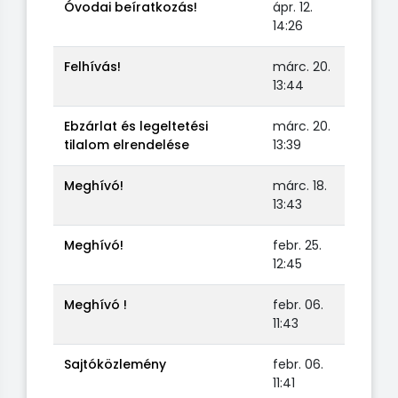
Óvodai beíratkozás!
ápr. 12.
14:26
Felhívás!
márc. 20.
13:44
Ebzárlat és legeltetési
márc. 20.
tilalom elrendelése
13:39
Meghívó!
márc. 18.
13:43
Meghívó!
febr. 25.
12:45
Meghívó !
febr. 06.
11:43
Sajtóközlemény
febr. 06.
11:41