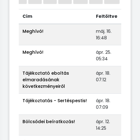
Cím
Feltöltve
Meghívó!
máj. 16.
16:48
Meghívó!
ápr. 25.
05:34
Tájékoztató eboltás
ápr. 18.
elmaradásának
07:12
következményeiről
Tájékoztatás - Sertéspestis!
ápr. 18.
07:09
Bölcsődei beíratkozás!
ápr. 12.
14:25