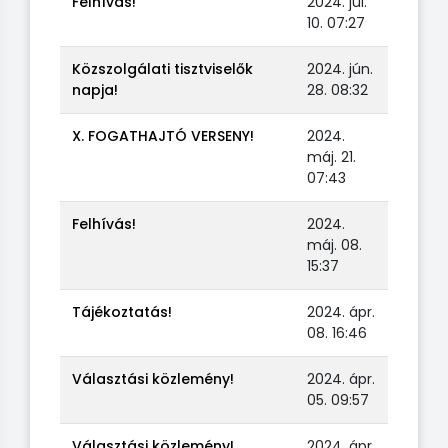
Felhívás!
2024. júl.
10. 07:27
Közszolgálati tisztviselők
2024. jún.
napja!
28. 08:32
X. FOGATHAJTÓ VERSENY!
2024.
máj. 21.
07:43
Felhívás!
2024.
máj. 08.
15:37
Tájékoztatás!
2024. ápr.
08. 16:46
Választási közlemény!
2024. ápr.
05. 09:57
Választási közlemény!
2024. ápr.