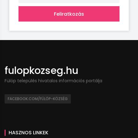
Feliratkozás
fulopkozseg.hu
Fülöp település hivatalos információs portálja
FACEBOOK.COM/FÜLÖP-KÖZSÉG
HASZNOS LINKEK