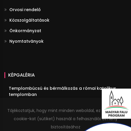
Orvosi rendelő
Közszolgáltatások
Önkormányzat
Nyomtatványok
KÉPGALÉRIA
Templombúcsú és bérmálkozás a római katolikus
templomban
III. Fülöpi Fogathajtó Verseny
Tájékoztatjuk, hogy mint minden weboldal, ez a honlap is
Megemlékezés Trianonról
cookie-kat (sütiket) használ a felhasználói élmény
Idősek estéje
biztosításához