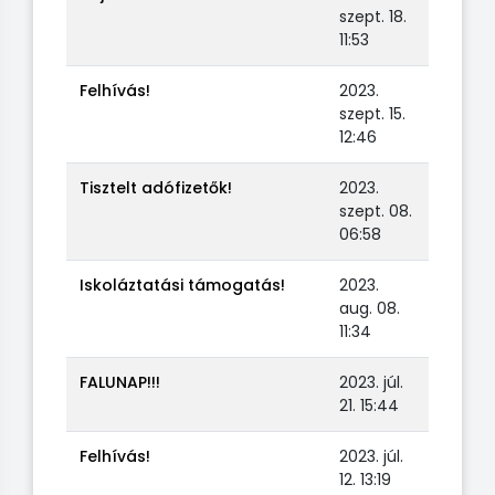
szept. 18.
11:53
Felhívás!
2023.
szept. 15.
12:46
Tisztelt adófizetők!
2023.
szept. 08.
06:58
Iskoláztatási támogatás!
2023.
aug. 08.
11:34
FALUNAP!!!
2023. júl.
21. 15:44
Felhívás!
2023. júl.
12. 13:19