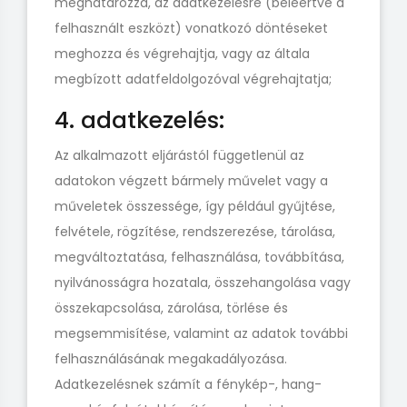
meghatározza, az adatkezelésre (beleértve a
felhasznált eszközt) vonatkozó döntéseket
meghozza és végrehajtja, vagy az általa
megbízott adatfeldolgozóval végrehajtatja;
4. adatkezelés:
Az alkalmazott eljárástól függetlenül az
adatokon végzett bármely művelet vagy a
műveletek összessége, így például gyűjtése,
felvétele, rögzítése, rendszerezése, tárolása,
megváltoztatása, felhasználása, továbbítása,
nyilvánosságra hozatala, összehangolása vagy
összekapcsolása, zárolása, törlése és
megsemmisítése, valamint az adatok további
felhasználásának megakadályozása.
Adatkezelésnek számít a fénykép-, hang-