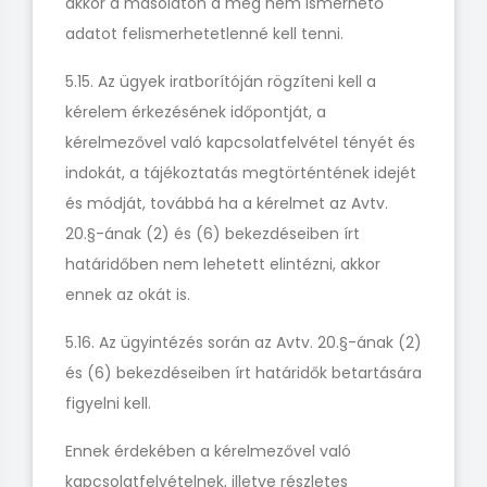
akkor a másolaton a meg nem ismerhető
adatot felismerhetetlenné kell tenni.
5.15. Az ügyek iratborítóján rögzíteni kell a
kérelem érkezésének időpontját, a
kérelmezővel való kapcsolatfelvétel tényét és
indokát, a tájékoztatás megtörténtének idejét
és módját, továbbá ha a kérelmet az Avtv.
20.§-ának (2) és (6) bekezdéseiben írt
határidőben nem lehetett elintézni, akkor
ennek az okát is.
5.16. Az ügyintézés során az Avtv. 20.§-ának (2)
és (6) bekezdéseiben írt határidők betartására
figyelni kell.
Ennek érdekében a kérelmezővel való
kapcsolatfelvételnek, illetve részletes