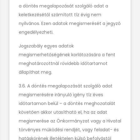
a döntés megalapozását szolgáló adat a
keletkezésétől számított tíz évig nem
nyilvános. Ezen adatok megismerését a jegyző
engedélyezheti.
Jogszabály egyes adatok
megismerhetőségének korlátozására a fent
meghatározottnál rövidebb időtartamot
állapíthat meg.
3.6. A döntés megalapozását szolgáló adat
megismerésére irányuló igény tíz éves
időtartamon belül – a döntés meghozatalát
követően akkor utasítható el, ha az adat
megismerése az Önkormányzat vagy a Hivatal
törvényes működési rendjét, vagy feladat- és
hatáskörének illetéktelen külső befolyástól