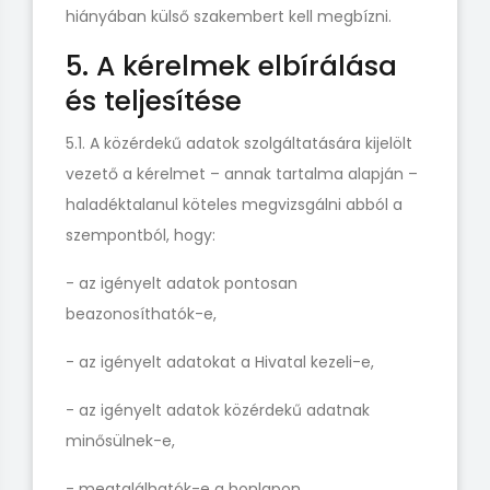
hiányában külső szakembert kell megbízni.
5. A kérelmek elbírálása
és teljesítése
5.1. A közérdekű adatok szolgáltatására kijelölt
vezető a kérelmet – annak tartalma alapján –
haladéktalanul köteles megvizsgálni abból a
szempontból, hogy:
- az igényelt adatok pontosan
beazonosíthatók-e,
- az igényelt adatokat a Hivatal kezeli-e,
- az igényelt adatok közérdekű adatnak
minősülnek-e,
- megtalálhatók-e a honlapon,