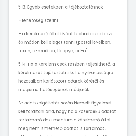
5.13. Egyéb esetekben a tájékoztatásnak
– lehetőség szerint
– a kérelmező által kívánt technikai eszközzel
és módon kell eleget tenni (postai levélben,
faxon, e-mailben, floppyn, cd-n).
5.14. Ha a kérelem csak részben teljesíthető, a
kérelmezőt tájékoztatni kell a nyilvánosságra
hozatalban korlátozott adatok köréről és
megismerhetőségének módjáról.
Az adatszolgáltatás során kiemelt figyelmet
kell fordítani arra, hogy ha a közérdekű adatot
tartalmazó dokumentum a kérelmező által
meg nem ismerhető adatot is tartalmaz,