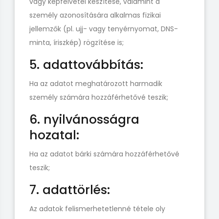
vagy képfelvétel készítése, valamint a
személy azonosítására alkalmas fizikai
jellemzők (pl. ujj- vagy tenyérnyomat, DNS-
minta, íriszkép) rögzítése is;
5. adattovábbítás:
Ha az adatot meghatározott harmadik
személy számára hozzáférhetővé teszik;
6. nyilvánosságra
hozatal:
Ha az adatot bárki számára hozzáférhetővé
teszik;
7. adattörlés:
Az adatok felismerhetetlenné tétele oly