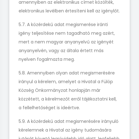
amennyiben az elektronikus címet közölték,
elektronikus levélben értesíteni kell az igénylőt.
5.7. A közérdekű adat megismerése iránti
igény teljesítése nem tagadható meg azért,
mert a nem magyar anyanyelvű az igényét
anyanyelvén, vagy az általa értett más
nyelven fogalmazta meg.
5.8. Amennyiben olyan adat megismerésére
irányul a kérelem, amelyet a Hivatal a Fülöp
Község Önkormányzat honlapján már
közzétett, a kérelmezőt erről tájékoztatni kell,
a fellelhetőséget is ideértve.
5.9. A közérdekű adat megismerésére irányuló
kérelemnek a Hivatal az igény tudomására
jutását követő legrövidebb idő alatt, legfeljebb