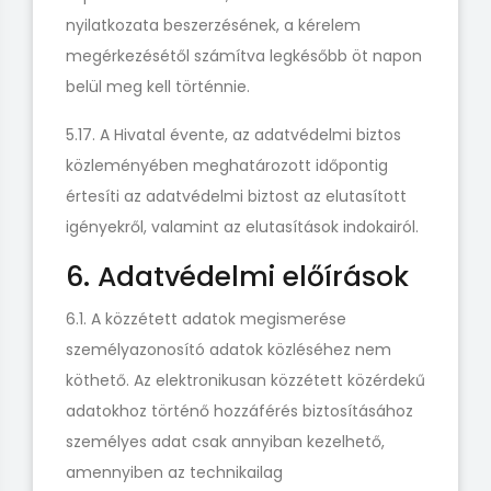
nyilatkozata beszerzésének, a kérelem
megérkezésétől számítva legkésőbb öt napon
belül meg kell történnie.
5.17. A Hivatal évente, az adatvédelmi biztos
közleményében meghatározott időpontig
értesíti az adatvédelmi biztost az elutasított
igényekről, valamint az elutasítások indokairól.
6. Adatvédelmi előírások
6.1. A közzétett adatok megismerése
személyazonosító adatok közléséhez nem
köthető. Az elektronikusan közzétett közérdekű
adatokhoz történő hozzáférés biztosításához
személyes adat csak annyiban kezelhető,
amennyiben az technikailag