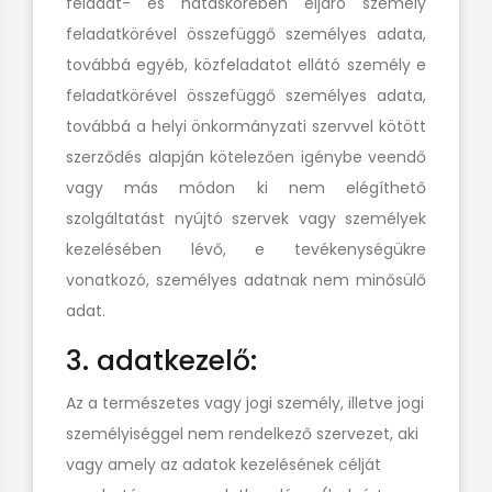
feladat- és hatáskörében eljáró személy
feladatkörével összefüggő személyes adata,
továbbá egyéb, közfeladatot ellátó személy e
feladatkörével összefüggő személyes adata,
továbbá a helyi önkormányzati szervvel kötött
szerződés alapján kötelezően igénybe veendő
vagy más módon ki nem elégíthető
szolgáltatást nyújtó szervek vagy személyek
kezelésében lévő, e tevékenységükre
vonatkozó, személyes adatnak nem minősülő
adat.
3. adatkezelő:
Az a természetes vagy jogi személy, illetve jogi
személyiséggel nem rendelkező szervezet, aki
vagy amely az adatok kezelésének célját