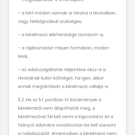
- a kért módon vannak-e tárolva a Hivatalban,
vagy feldolgozásuk szükséges,
- a kérelmező elérhetősége tisztázott-e,
- a tájékoztatást milyen formában, módon
kérik,
- az adatszolgáltatás teljesítése okoz-e a
Hivatalnak külön költséget, ha igen, akkor
ennek megtérítését a kérelmező vállalja-e.
5.2. Ha az 5.1. pontban írt körülmények a
kérelemből nem állapíthatók meg, a
kérelmezővel fel kell venni a kapcsolatot és a
hiányzó adatokra vonatkozóan be kell szerezni
a nyilatkozatát. Amennyiben a kérelmező nem