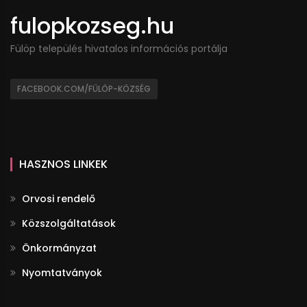
fulopkozseg.hu
Fülöp település hivatalos információs portálja
FACEBOOK.COM/FÜLÖP-KÖZSÉG
HASZNOS LINKEK
Orvosi rendelő
Közszolgáltatások
Önkormányzat
Nyomtatványok