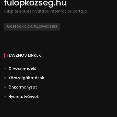
fulopkozseg.hu
Fülöp település hivatalos információs portálja
FACEBOOK.COM/FÜLÖP-KÖZSÉG
HASZNOS LINKEK
Orvosi rendelő
Közszolgáltatások
Önkormányzat
Nyomtatványok