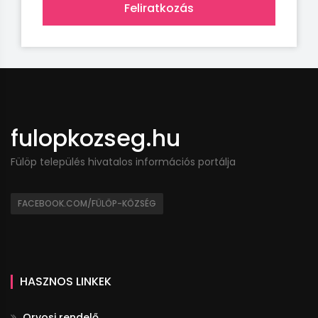
Feliratkozás
fulopkozseg.hu
Fülöp település hivatalos információs portálja
FACEBOOK.COM/FÜLÖP-KÖZSÉG
HASZNOS LINKEK
Orvosi rendelő