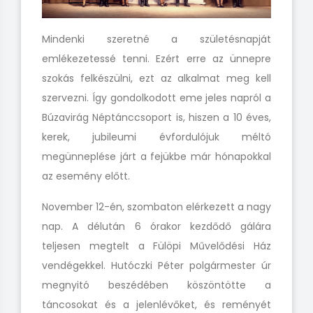
Mindenki szeretné a születésnapját
emlékezetessé tenni. Ezért erre az ünnepre
szokás felkészülni, ezt az alkalmat meg kell
szervezni. Így gondolkodott eme jeles napról a
Búzavirág Néptánccsoport is, hiszen a 10 éves,
kerek, jubileumi évfordulójuk méltó
megünneplése járt a fejükbe már hónapokkal
az esemény előtt.
November 12-én, szombaton elérkezett a nagy
nap. A délután 6 órakor kezdődő gálára
teljesen megtelt a Fülöpi Művelődési Ház
vendégekkel. Hutóczki Péter polgármester úr
megnyitó beszédében köszöntötte a
táncosokat és a jelenlévőket, és reményét