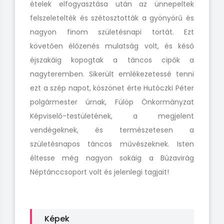
ételek elfogyasztása után az ünnepeltek
felszeletelték és szétosztották a gyönyörű és
nagyon finom születésnapi tortát. Ezt
követően élőzenés mulatság volt, és késő
éjszakáig kopogtak a táncos cipők a
nagyteremben. Sikerült emlékezetessé tenni
ezt a szép napot, köszönet érte Hutóczki Péter
polgármester úrnak, Fülöp Önkormányzat
Képviselő-testületének, a megjelent
vendégeknek, és természetesen a
születésnapos táncos művészeknek. Isten
éltesse még nagyon sokáig a Búzavirág
Néptánccsoport volt és jelenlegi tagjait!
Képek