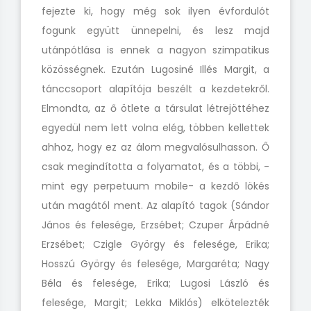
fejezte ki, hogy még sok ilyen évfordulót
fogunk együtt ünnepelni, és lesz majd
utánpótlása is ennek a nagyon szimpatikus
közösségnek. Ezután Lugosiné Illés Margit, a
tánccsoport alapítója beszélt a kezdetekről.
Elmondta, az ő ötlete a társulat létrejöttéhez
egyedül nem lett volna elég, többen kellettek
ahhoz, hogy ez az álom megvalósulhasson. Ő
csak megindította a folyamatot, és a többi, -
mint egy perpetuum mobile- a kezdő lökés
után magától ment. Az alapító tagok (Sándor
János és felesége, Erzsébet; Czuper Árpádné
Erzsébet; Czigle György és felesége, Erika;
Hosszú György és felesége, Margaréta; Nagy
Béla és felesége, Erika; Lugosi László és
felesége, Margit; Lekka Miklós) elkötelezték