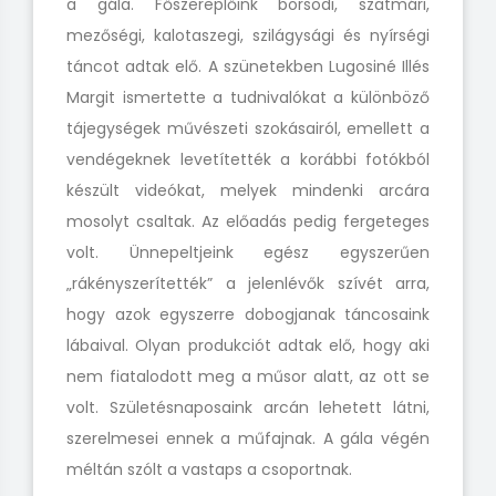
a gála. Főszereplőink borsodi, szatmári,
mezőségi, kalotaszegi, szilágysági és nyírségi
táncot adtak elő. A szünetekben Lugosiné Illés
Margit ismertette a tudnivalókat a különböző
tájegységek művészeti szokásairól, emellett a
vendégeknek levetítették a korábbi fotókból
készült videókat, melyek mindenki arcára
mosolyt csaltak. Az előadás pedig fergeteges
volt. Ünnepeltjeink egész egyszerűen
„rákényszerítették” a jelenlévők szívét arra,
hogy azok egyszerre dobogjanak táncosaink
lábaival. Olyan produkciót adtak elő, hogy aki
nem fiatalodott meg a műsor alatt, az ott se
volt. Születésnaposaink arcán lehetett látni,
szerelmesei ennek a műfajnak. A gála végén
méltán szólt a vastaps a csoportnak.