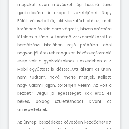
magukat ezen művészeti ág hosszú távú
gyakorlására. A csoport vezetőjének Nagy
Bélát választották, aki visszatért ahhoz, amit
korábban évekig nem végzett, hiszen számára
lételem a tánc. A tanárnő visszaemlékezett a
bernátrészi iskolában zajló próbákra, ahol
nagyon jól érezték magukat, közösségformáló
ereje volt a gyakorlásoknak. Beszédében a P.
Mobil együttest is idézte: „Ott álltam az úton,
nem tudtam, hová, merre menjek. Kellett,
hogy valami jöjjön, történjen velem. Az volt a
kezdet.” Végül jó egészséget, sok erőt, és
békés, boldog születésnapot kívánt az
ünnepelteknek.
Az ünnepi beszédeket követően kezdődhetett