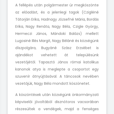
A fellépés után polgármester úr megköszönte
az előadást, és a jelenlegi tagok (Czigléné
Tátorján Erika, Hadnagy Józsefné Mária, Bordás
Erika, Nagy Renáta, Nagy Béla, Czigle György,
Hermeczi János, Mándoki Balázs) mellett
Lugosiné Illés Margit, Nagy Béláné és községünk
díszpolgára, Bugyáné Szász Erzsébet is
ajándékot vehetett át településünk
vezetőjétől. Tapasztó János római katolikus
kanonok atya is meglepte a csoportot egy
szuvenír átnyújtásával. A táncosok nevében
vezetőjük, Nagy Béla mondott köszönetet.
A köszöntések után községünk önkormányzati
képviselői jóvoltából disznótoros vacsorában
részesültek a vendégek, majd a fenséges