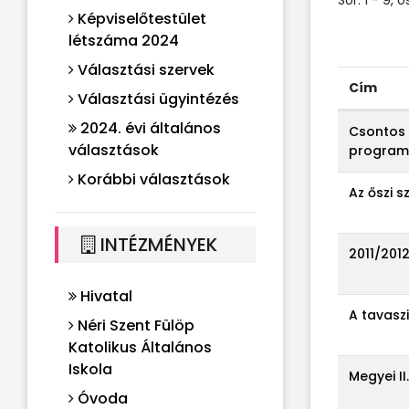
Képviselőtestület
létszáma 2024
Választási szervek
Cím
Választási ügyintézés
2024. évi általános
Csontos 
választások
program 
Korábbi választások
Az őszi s
INTÉZMÉNYEK
2011/2012
Hivatal
A tavasz
Néri Szent Fülöp
Katolikus Általános
Iskola
Megyei II
Óvoda