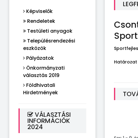
LEGF
Képviselők
Rendeletek
Csont
Testületi anyagok
Sport
Településrendezési
eszközök
Sportfejle
Pályázatok
Határozat
Önkormányzati
választás 2019
Földhivatali
Hirdetmények
TOVÁ
VÁLASZTÁSI
INFORMÁCIÓK
2024
Sor: 1 - 9, ö