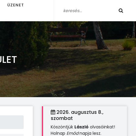
ÜZENET
LET
2026. augusztus 8.,
szombat
Köszöntjük
László
olvasóinkat!
Holnap
Emőd
napja lesz.