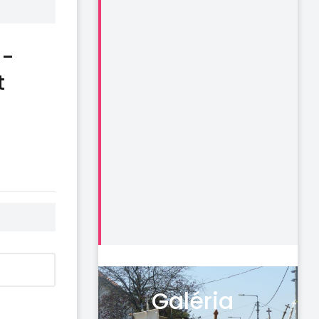
 -
t
Galéria