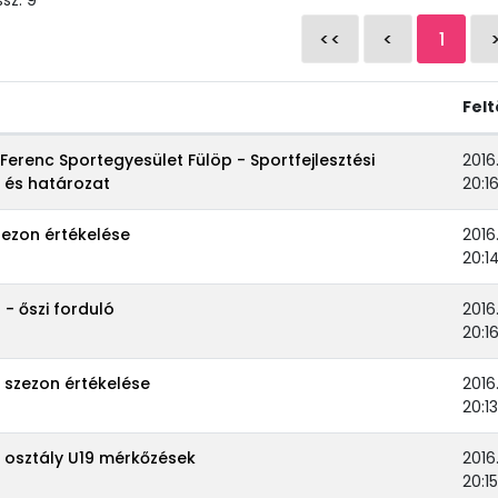
<<
<
1
Felt
Ferenc Sportegyesület Fülöp - Sportfejlesztési
2016.
és határozat
20:1
zezon értékelése
2016.
20:1
 - őszi forduló
2016.
20:1
i szezon értékelése
2016.
20:13
. osztály U19 mérkőzések
2016.
20:15