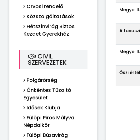
Orvosi rendelő
Megyei II
Közszolgáltatások
Hétszínvirág Biztos
A tavasz
Kezdet Gyerekház
Megyei II
CIVIL
SZERVEZETEK
Őszi érté
Polgárőrség
Önkéntes Tűzoltó
Egyesület
Idősek Klubja
Fülöpi Piros Mályva
Népdalkör
Fülöpi Búzavirág