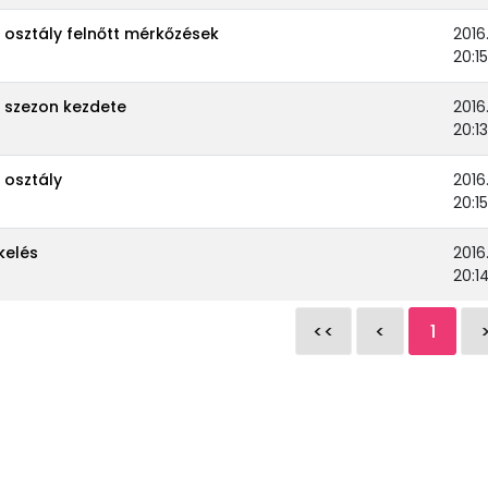
. osztály felnőtt mérkőzések
2016.
20:15
i szezon kezdete
2016.
20:13
. osztály
2016.
20:15
kelés
2016.
20:1
<<
<
1