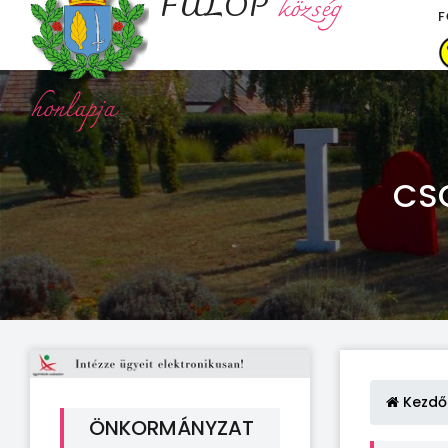
FÜLÖP
község
F
honlapja
CS
Kezdő
ÖNKORMÁNYZAT