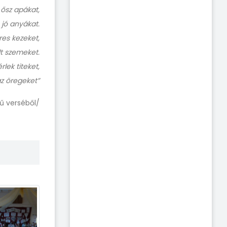
 ősz apákat,
 jó anyákat.
res kezeket,
dt szemeket.
lek titeket,
z öregeket”
ű verséből/