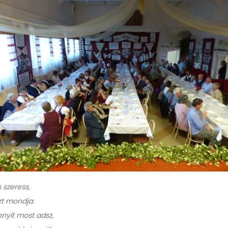
s szeress,
zt mondja:
yit most adsz,