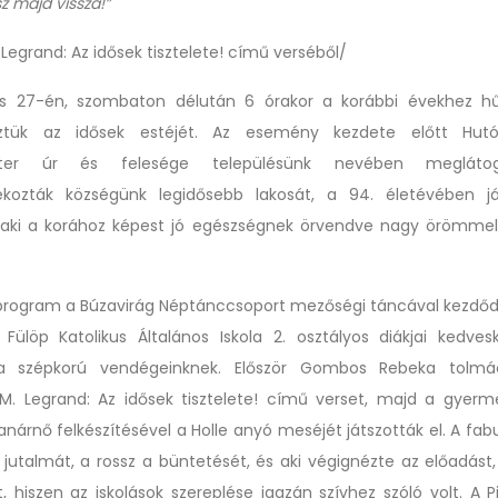
z majd vissza!”
 Legrand: Az idősek tisztelete! című verséből/
us 27-én, szombaton délután 6 órakor a korábbi évekhez hű
tük az idősek estéjét. Az esemény kezdete előtt Hutó
ster úr és felesége településünk nevében megláto
kozták községünk legidősebb lakosát, a 94. életévében já
 aki a korához képest jó egészségnek örvendve nagy örömme
.
program a Búzavirág Néptánccsoport mezőségi táncával kezdőd
 Fülöp Katolikus Általános Iskola 2. osztályos diákjai kedve
a szépkorú vendégeinknek. Először Gombos Rebeka tolmá
 M. Legrand: Az idősek tisztelete! című verset, majd a gyer
anárnő felkészítésével a Holle anyó meséjét játszották el. A fab
e jutalmát, a rossz a büntetését, és aki végignézte az előadást,
t, hiszen az iskolások szereplése igazán szívhez szóló volt. A P