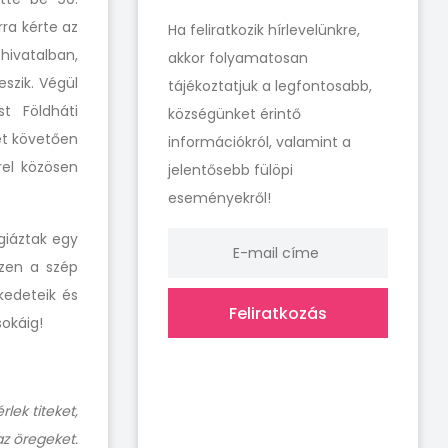
rra kérte az
Ha feliratkozik hírlevelünkre,
hivatalban,
akkor folyamatosan
eszik. Végül
tájékoztatjuk a legfontosabb,
t Földháti
községünket érintő
et követően
információkról, valamint a
rel közösen
jelentősebb fülöpi
eseményekről!
giáztak egy
ezen a szép
ekedeteik és
Feliratkozás
sokáig!
lek titeket,
az öregeket.