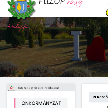
FÜLÖP
község
F
honlapja
Kezdő
ÖNKORMÁNYZAT