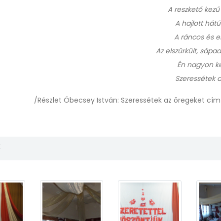
A reszkető kezű
A hajlott hátú
A ráncos és e
Az elszürkült, sápa
Én nagyon kér
Szeressétek a
/Részlet Óbecsey István: Szeressétek az öregeket cím
k