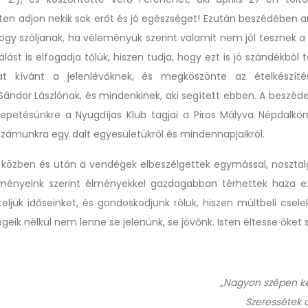
sten adjon nekik sok erőt és jó egészséget! Ezután beszédében a
hogy szóljanak, ha véleményük szerint valamit nem jól tesznek a 
álást is elfogadja tőlük, hiszen tudja, hogy ezt is jó szándékból t
at kívánt a jelenlévőknek, és megköszönte az ételkészítés
 Sándor Lászlónak, és mindenkinek, aki segített ebben. A beszéd
petésünkre a Nyugdíjas Klub tagjai a Piros Mályva Népdalkör
számunkra egy dalt egyesületükről és mindennapjaikról.
 közben és után a vendégek elbeszélgettek egymással, nosztal
reményeink szerint élményekkel gazdagabban térhettek haza 
teljük időseinket, és gondoskodjunk róluk, hiszen múltbeli csel
eik nélkül nem lenne se jelenünk, se jövőnk. Isten éltesse őket 
„Nagyon szépen kér
Szeressétek 