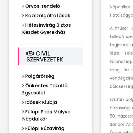
Orvosi rendelő
Népdalkör
Közszolgáltatások
fiatalságg
Hétszínvirág Biztos
A műsor Hu
Kezdet Gyerekház
fellépő sz
tagjainak 
CIVIL
létre. Te
SZERVEZETEK
különbség
meg, de h
Polgárőrség
vendégein
Önkéntes Tűzoltó
bölcsességü
Egyesület
Ezután pol
Idősek Klubja
házassági 
Fülöpi Piros Mályva
50. házass
Népdalkör
Sándor And
Fülöpi Búzavirág
(december 