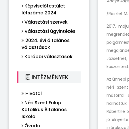
Annyit kaps
Képviselőtestület
létszáma 2024
/Részlet M.
Választási szervek
2017. máj
Választási ügyintézés
megrendez
2024. évi általános
polgárme
választások
megajándé
Korábbi választások
Józsefnét,
köszöntést
INTÉZMÉNYEK
Az ünnepi 
Néri Szent
Hivatal
műsorral 
Néri Szent Fülöp
hallhattuk
Katolikus Általános
Róbertné t
Iskola
jó elnyert
Óvoda
szórakozot