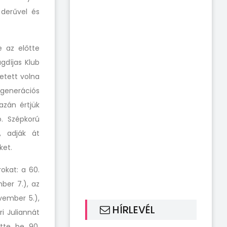
derűvel és
e az előtte
gdíjas Klub
etett volna
generációs
zán értjük
. Szépkorú
, adják át
ket.
okat: a 60.
ber 7.), az
vember 5.),
HÍRLEVÉL
i Juliannát
ötte be 90.