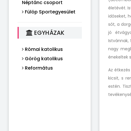
Néptánc csoport
életévét. I
Fülöp Sportegyesület
időseket, 
sőt, a dorg
EGYHÁZAK
jó étvágy
Istvánnak,
Római katolikus
nagy megle
énekeltek 
Görög katolikus
Református
Az étkezés
kicsit, s 
estén. Tisz
tevékenység