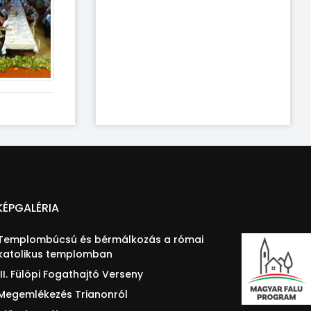
KÉPGALÉRIA
Templombúcsú és bérmálkozás a római
katolikus templomban
III. Fülöpi Fogathajtó Verseny
Megemlékezés Trianonról