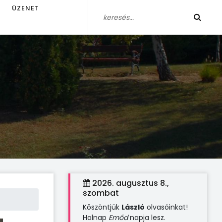
ÜZENET
2026. augusztus 8.,
szombat
Köszöntjük
László
olvasóinkat!
Holnap
Emőd
napja lesz.