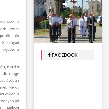
en idén is
czki Péter
gatták és
ró Konyári
l fogadta a
FACEBOOK
ött, majd a
skedtek egy
csolásában
mekek Mercs
ula végén a
 nagyon jól
iros Mályva