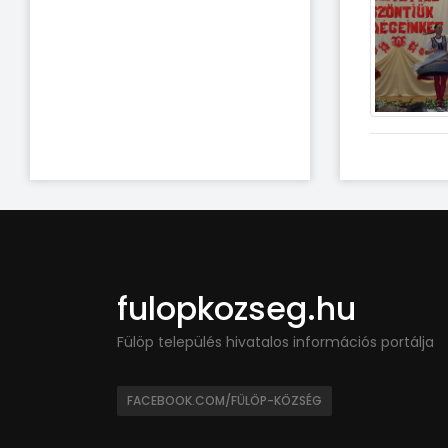
fulopkozseg.hu
Fülöp település hivatalos információs portálja
FACEBOOK.COM/FÜLÖP-KÖZSÉG