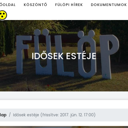
ŐOLDAL
KÖSZÖNTŐ
FÜLÖPI HÍREK
DOKUMENTUMOK
IDŐSEK ESTÉJE
lap
Idősek estéje (frissítve: 2017. jún. 12. 17:00)