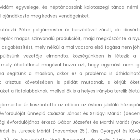
 vidám egyvelege, és néptáncosaink kalotaszegi tánca némi 
al ajándékozta meg kedves vendégeinket.
tóczki Péter polgármester úr beszédével zárult, aki dicsért
ereplők magas színvonalú produkcióit, majd megköszönte a Nyu
a csigakészítést, mely nélkül a mai vacsora első fogása nem jöh
lepülésünk vezetője elmondta, községünkben is létezik a 
, mely óhatatlanul magával hozza azt, hogy egymást nem iga
a segítünk a másikon, akkor ez a probléma is áthidalható
k Krisztus követésében is példát mutatnak, s kérjük őket
ket a fiatalabbaknak, mellyel ők is a helyes irányba terelik életü
gármester úr köszöntötte az ebben az évben jubiláló házaspár
évfordulóját ünneplő Császár Jánost és Szilágyi Máriát (decem
ági évfordulójához érkező Gábor Józsefet és Marthi Máriát (no
rást és Jurcsek Máriát (november 25.), Kiss Györgyöt és Kővár
2.), és köszöntötte Verő Ferencnét, aki április 27-én tölt