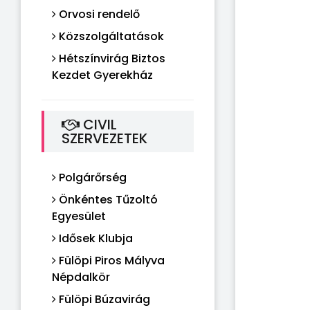
Orvosi rendelő
Közszolgáltatások
Hétszínvirág Biztos
Kezdet Gyerekház
CIVIL
SZERVEZETEK
Polgárőrség
Önkéntes Tűzoltó
Egyesület
Idősek Klubja
Fülöpi Piros Mályva
Népdalkör
Fülöpi Búzavirág