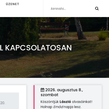
ÜZENET
AL KAPCSOLATOSAN
2026. augusztus 8.,
szombat
Köszöntjük
László
olvasóinkat!
020.
Holnap
Emőd
napja lesz.