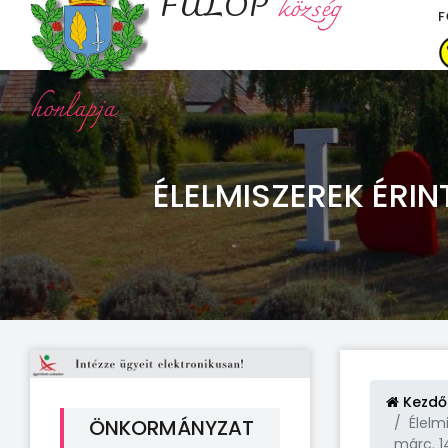
FÜLÖP
község
F
honlapja
ÉLELMISZEREK ÉR
Kezdő
Élelm
ÖNKORMÁNYZAT
márc. 1