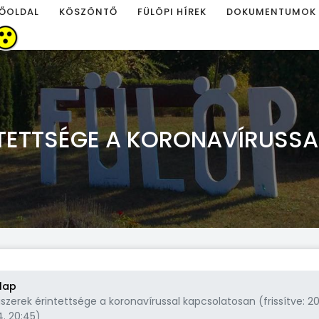
ŐOLDAL
KÖSZÖNTŐ
FÜLÖPI HÍREK
DOKUMENTUMOK
INTETTSÉGE A KORONAVÍRUSS
lap
iszerek érintettsége a koronavírussal kapcsolatosan (frissítve: 2
4. 20:45)