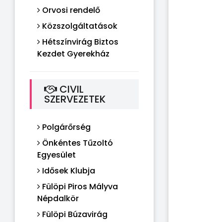
Orvosi rendelő
Közszolgáltatások
Hétszínvirág Biztos
Kezdet Gyerekház
CIVIL
SZERVEZETEK
Polgárőrség
Önkéntes Tűzoltó
Egyesület
Idősek Klubja
Fülöpi Piros Mályva
Népdalkör
Fülöpi Búzavirág