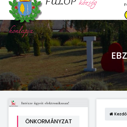
FÜLÖP
község
F
honlapja
EBZ
Kezdő
ÖNKORMÁNYZAT