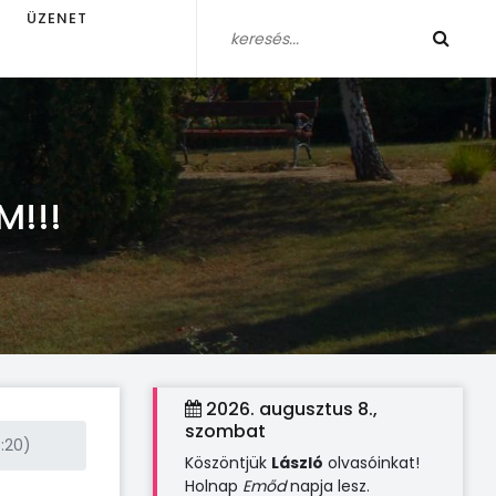
ÜZENET
M!!!
2026. augusztus 8.,
szombat
8:20)
Köszöntjük
László
olvasóinkat!
Holnap
Emőd
napja lesz.