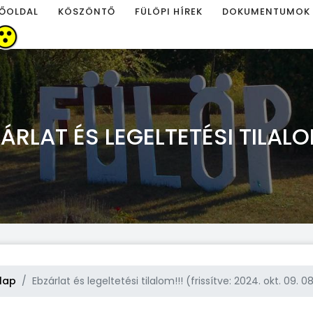
ŐOLDAL
KÖSZÖNTŐ
FÜLÖPI HÍREK
DOKUMENTUMOK
ÁRLAT ÉS LEGELTETÉSI TILALO
lap
Ebzárlat és legeltetési tilalom!!! (frissítve: 2024. okt. 09. 0