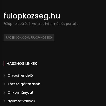
fulopkozseg.hu
Fülöp település hivatalos információs portálja
FACEBOOK.COM/FÜLÖP-KÖZSÉG
HASZNOS LINKEK
Orvosi rendelő
Közszolgáltatások
Önkormányzat
Nyomtatványok