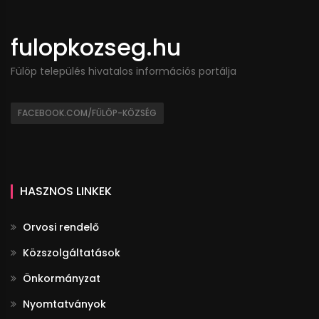
fulopkozseg.hu
Fülöp település hivatalos információs portálja
FACEBOOK.COM/FÜLÖP-KÖZSÉG
HASZNOS LINKEK
Orvosi rendelő
Közszolgáltatások
Önkormányzat
Nyomtatványok