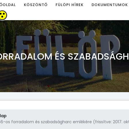
ŐOLDAL
KÖSZÖNTŐ
FÜLÖPI HÍREK
DOKUMENTUMOK
FORRADALOM ÉS SZABADSÁGH
lap
56-os forradalom és szabadságharc emlékére (frissítve: 2017. okt