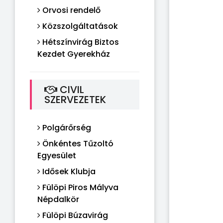
Orvosi rendelő
Közszolgáltatások
Hétszínvirág Biztos
Kezdet Gyerekház
CIVIL
SZERVEZETEK
Polgárőrség
Önkéntes Tűzoltó
Egyesület
Idősek Klubja
Fülöpi Piros Mályva
Népdalkör
Fülöpi Búzavirág