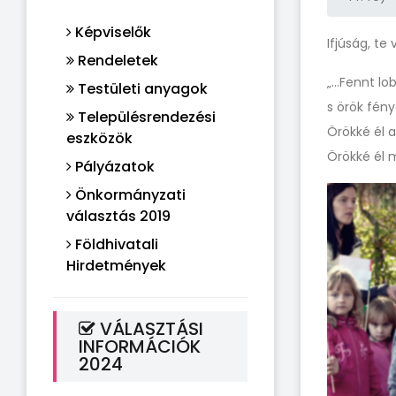
Képviselők
Ifjúság, te
Rendeletek
„...Fennt l
Testületi anyagok
s örök fén
Településrendezési
Örökké él 
eszközök
Örökké él 
Pályázatok
Önkormányzati
választás 2019
Földhivatali
Hirdetmények
VÁLASZTÁSI
INFORMÁCIÓK
2024