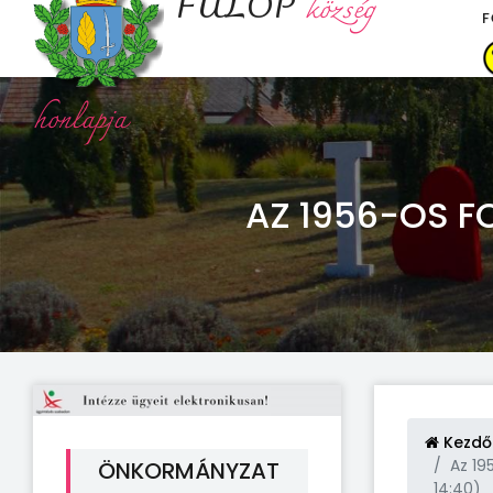
FÜLÖP
község
F
honlapja
AZ 1956-OS 
Kezdő
Az 19
ÖNKORMÁNYZAT
14:40)