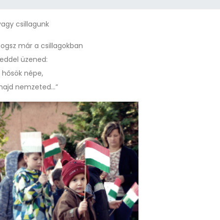
 vagy csillagunk
obogsz már a csillagokban
yeddel üzened:
a hősök népe,
majd nemzeted...”