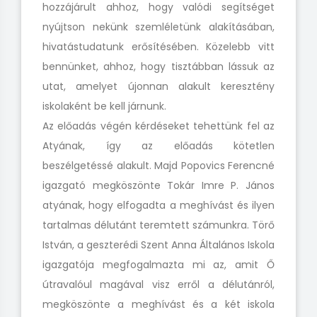
hozzájárult ahhoz, hogy valódi segítséget
nyújtson nekünk szemléletünk alakításában,
hivatástudatunk erősítésében. Közelebb vitt
bennünket, ahhoz, hogy tisztábban lássuk az
utat, amelyet újonnan alakult keresztény
iskolaként be kell járnunk.
Az előadás végén kérdéseket tehettünk fel az
Atyának, így az előadás kötetlen
beszélgetéssé alakult. Majd Popovics Ferencné
igazgató megköszönte Tokár Imre P. János
atyának, hogy elfogadta a meghívást és ilyen
tartalmas délutánt teremtett számunkra. Törő
István, a geszterédi Szent Anna Általános Iskola
igazgatója megfogalmazta mi az, amit Ő
útravalóul magával visz erről a délutánról,
megköszönte a meghívást és a két iskola