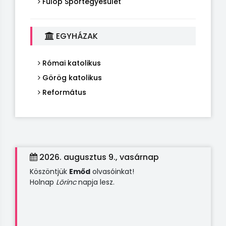
Fülöp Sportegyesület
EGYHÁZAK
Római katolikus
Görög katolikus
Református
2026. augusztus 9., vasárnap
Köszöntjük
Emőd
olvasóinkat!
Holnap
Lörinc
napja lesz.