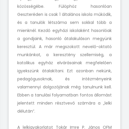
közösségébe. Fülöphöz hasonlóan
Geszteréden is csak 1 általános iskola működik,
és a tanulók létszáma sem sokkal több a
mienknél. Kezdő egyházi iskolaként hasonlóak
a gondjaink, hasonló átalakuláson megyünk
keresztül. A már megszokott nevelő-oktató
munkánkat, a keresztény szellemiség, a
katolikus egyház elvárásainak megfelelően
igyekszünk átalakítani. Ezt azonban nekünk,
pedagógusoknak, és intézményeink
valamennyi dolgozójának még tanulnunk kell.
Ebben a tanulási folyamatban fontos állomást
jelentett minden résztvevő számára a „lelki
délután”.
A lelkigyakorlatot Tokár Imre P. János OFM