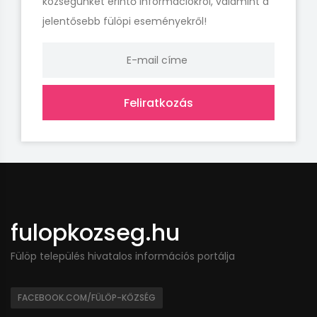
községünket érintő információkról, valamint a
jelentősebb fülöpi eseményekről!
Feliratkozás
fulopkozseg.hu
Fülöp település hivatalos információs portálja
FACEBOOK.COM/FÜLÖP-KÖZSÉG