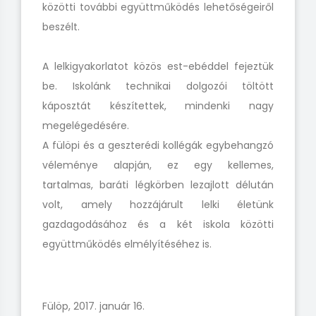
közötti további együttműködés lehetőségeiről
beszélt.
A lelkigyakorlatot közös est-ebéddel fejeztük
be. Iskolánk technikai dolgozói töltött
káposztát készítettek, mindenki nagy
megelégedésére.
A fülöpi és a geszterédi kollégák egybehangzó
véleménye alapján, ez egy kellemes,
tartalmas, baráti légkörben lezajlott délután
volt, amely hozzájárult lelki életünk
gazdagodásához és a két iskola közötti
együttműködés elmélyítéséhez is.
Fülöp, 2017. január 16.