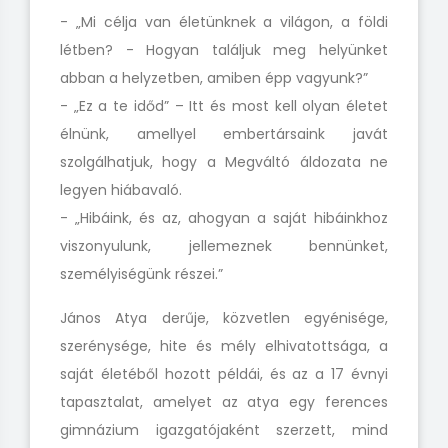
- „Mi célja van életünknek a világon, a földi
létben? - Hogyan találjuk meg helyünket
abban a helyzetben, amiben épp vagyunk?”
- „Ez a te időd” – Itt és most kell olyan életet
élnünk, amellyel embertársaink javát
szolgálhatjuk, hogy a Megváltó áldozata ne
legyen hiábavaló.
- „Hibáink, és az, ahogyan a saját hibáinkhoz
viszonyulunk, jellemeznek bennünket,
személyiségünk részei.”
János Atya derűje, közvetlen egyénisége,
szerénysége, hite és mély elhivatottsága, a
saját életéből hozott példái, és az a 17 évnyi
tapasztalat, amelyet az atya egy ferences
gimnázium igazgatójaként szerzett, mind