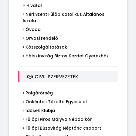
Hivatal
Néri Szent Fülöp Katolikus Általános
Iskola
Óvoda
Orvosi rendelő
Közszolgáltatások
Hétszínvirág Biztos Kezdet Gyerekház
CIVIL SZERVEZETEK
Polgárőrség
Önkéntes Tűzoltó Egyesület
Idősek Klubja
Fülöpi Piros Mályva Népdalkör
Fülöpi Búzavirág Néptánc csoport