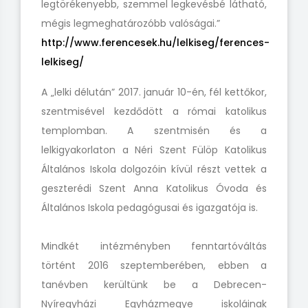
legtörékenyebb, szemmel legkevésbé látható,
mégis legmeghatározóbb valóságai.”
http://www.ferencesek.hu/lelkiseg/ferences-
lelkiseg/
A „lelki délután” 2017. január 10-én, fél kettőkor,
szentmisével kezdődött a római katolikus
templomban. A szentmisén és a
lelkigyakorlaton a Néri Szent Fülöp Katolikus
Általános Iskola dolgozóin kívül részt vettek a
geszterédi Szent Anna Katolikus Óvoda és
Általános Iskola pedagógusai és igazgatója is.
Mindkét intézményben fenntartóváltás
történt 2016 szeptemberében, ebben a
tanévben kerültünk be a Debrecen-
Nyíregyházi Egyházmegye iskoláinak