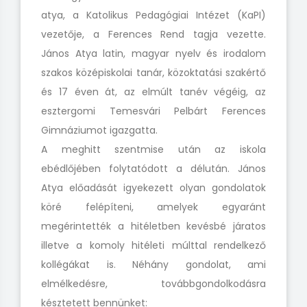
atya, a Katolikus Pedagógiai Intézet (KaPI)
vezetője, a Ferences Rend tagja vezette.
János Atya latin, magyar nyelv és irodalom
szakos középiskolai tanár, közoktatási szakértő
és 17 éven át, az elmúlt tanév végéig, az
esztergomi Temesvári Pelbárt Ferences
Gimnáziumot igazgatta.
A meghitt szentmise után az iskola
ebédlőjében folytatódott a délután. János
Atya előadását igyekezett olyan gondolatok
köré felépíteni, amelyek egyaránt
megérintették a hitéletben kevésbé járatos
illetve a komoly hitéleti múlttal rendelkező
kollégákat is. Néhány gondolat, ami
elmélkedésre, továbbgondolkodásra
késztetett bennünket: