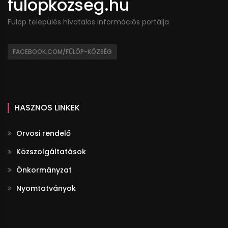
fulopkozseg.hu
Fülöp település hivatalos információs portálja
FACEBOOK.COM/FÜLÖP-KÖZSÉG
HASZNOS LINKEK
Orvosi rendelő
Közszolgáltatások
Önkormányzat
Nyomtatványok