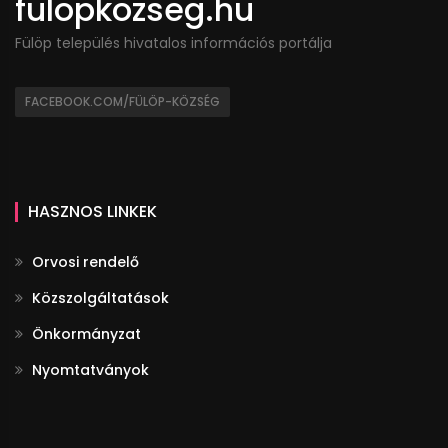
fulopkozseg.hu
Fülöp település hivatalos információs portálja
FACEBOOK.COM/FÜLÖP-KÖZSÉG
HASZNOS LINKEK
Orvosi rendelő
Közszolgáltatások
Önkormányzat
Nyomtatványok