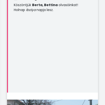
Köszöntjük
Berta, Bettina
olvasóinkat!
Holnap
Ibolya
napja lesz.