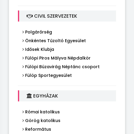
CIVIL SZERVEZETEK
Polgárőrség
Önkéntes Tűzoltó Egyesület
Idősek Klubja
Fülöpi Piros Mályva Népdalkör
Fülöpi Búzavirág Néptánc csoport
Fülöp Sportegyesület
EGYHÁZAK
Római katolikus
Görög katolikus
Református