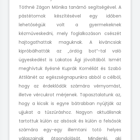
Tóthné Zágon Mónika tanárnő segítségével. A
pástétomok készítésével egy időben
lehetőségük volt a gyermekeknek
kézműveskedni, mely foglalkozáson csészét
hajtogathattak maguknak. A kiváncsiak
kipróbálhatták az „ördög bot”-tal való
ügyeskedést is Lakatos Ági jóvoltából. Ismét
meghívtuk Ilyésné Kuprák Kornéliát és Szabó
Attilánét az egészségnapunkra abból a célból,
hogy az érdeklődők számára vérnyomást,
illetve vércukrot mérjenek. Tapasztalatunk az,
hogy a kicsik is egyre bátrabban nyújtják az
ujjukat a tűszúráshoz. Nagyon aktuálisnak
tartottuk külön az alsósok és külön a felsősök
számára egy-egy illemtani totó helyes
válaszainak átgondolását. Mindenki, aki