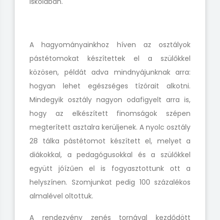
Iskolában.
A hagyományainkhoz híven az osztályok
pástétomokat készítettek el a szülőkkel
közösen, példát adva mindnyájunknak arra:
hogyan lehet egészséges tízórait alkotni.
Mindegyik osztály nagyon odafigyelt arra is,
hogy az elkészített finomságok szépen
megterített asztalra kerüljenek. A nyolc osztály
28 tálka pástétomot készített el, melyet a
diákokkal, a pedagógusokkal és a szülőkkel
együtt jóízűen el is fogyasztottunk ott a
helyszínen. Szomjunkat pedig 100 százalékos
almalével oltottuk.
A rendezvény zenés tornával kezdődött