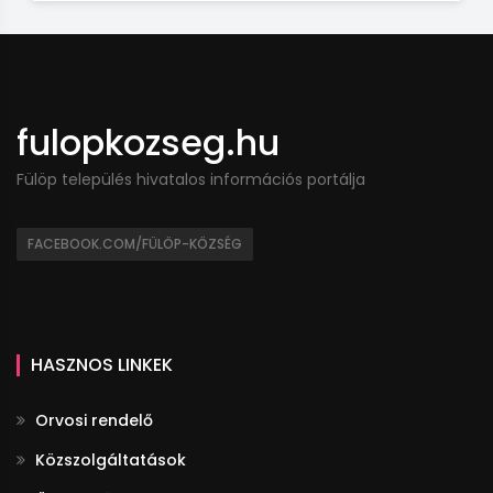
fulopkozseg.hu
Fülöp település hivatalos információs portálja
FACEBOOK.COM/FÜLÖP-KÖZSÉG
HASZNOS LINKEK
Orvosi rendelő
Közszolgáltatások