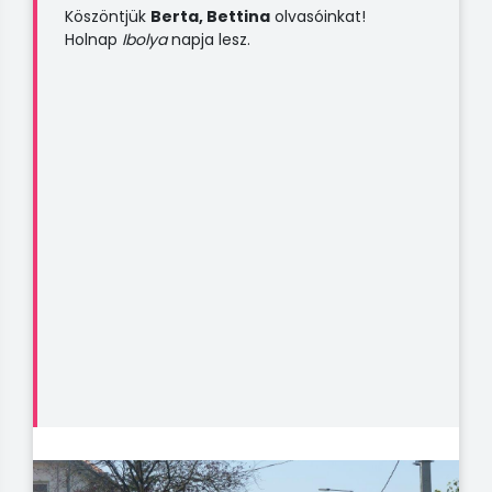
Köszöntjük
Berta, Bettina
olvasóinkat!
Holnap
Ibolya
napja lesz.