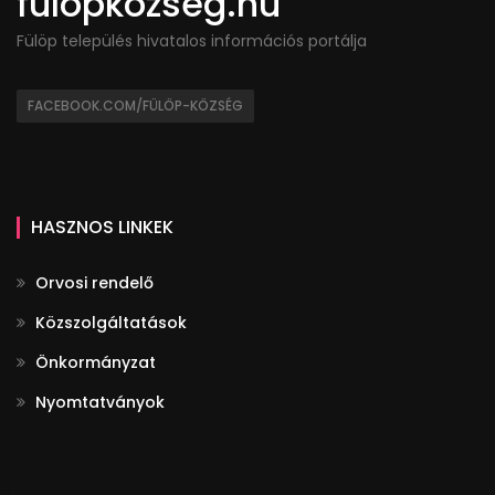
fulopkozseg.hu
Fülöp település hivatalos információs portálja
FACEBOOK.COM/FÜLÖP-KÖZSÉG
HASZNOS LINKEK
Orvosi rendelő
Közszolgáltatások
Önkormányzat
Nyomtatványok