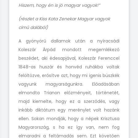
Hiszem, hogy én is jó magyar vagyok!”
(részlet a Kiss Kata Zenekar Magyar vagyok
című dalából)
A gyönyörű dallamok után a nyíracsádi
Koleszár Árpád mondott megemlékező
beszédet, aki édesapjával, Koleszár Ferenccel
1848-as huszár és honvéd ruhákba voltak
felöltözve, erősítve azt, hogy mi igenis büszkék
vagyunk magyarságunkra. Előadásában
elmondta Trianon előzményeit, történetét,
majd kiemelte, hogy ez a szerződés, vagy
inkább diktátum egy merénylet volt hazánk
ellen. Sokan mondják, hogy a népek Krisztusa
Magyarország, s ha ez így van, nem fog
elmaradni a feltámadás sem. Ezt követően