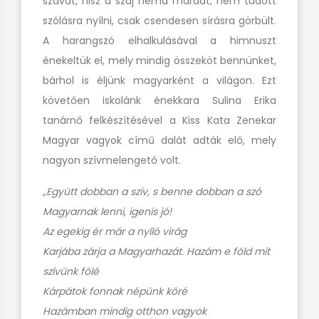
szavát, hisz a száj néma maradt, nem tudott
szólásra nyílni, csak csendesen sírásra görbült.
A harangszó elhalkulásával a himnuszt
énekeltük el, mely mindig összeköt bennünket,
bárhol is éljünk magyarként a világon. Ezt
követően iskolánk énekkara Sulina Erika
tanárnő felkészítésével a Kiss Kata Zenekar
Magyar vagyok című dalát adták elő, mely
nagyon szívmelengető volt.
„Együtt dobban a szív, s benne dobban a szó
Magyarnak lenni, igenis jó!
Az egekig ér már a nyíló virág
Karjába zárja a Magyarhazát. Hazám e föld mit
szívünk fölé
Kárpátok fonnak népünk köré
Hazámban mindig otthon vagyok