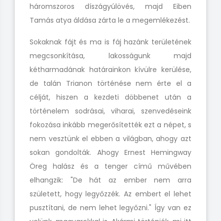
háromszoros díszágyúlövés, majd Eiben
Tamás atya áldása zárta le a megemlékezést.
Sokaknak fájt és ma is fáj hazánk területének
megcsonkítása, lakosságunk majd
kétharmadának határainkon kívülre kerülése,
de talán Trianon történése nem érte el a
célját, hiszen a kezdeti döbbenet után a
történelem sodrásai, viharai, szenvedéseink
fokozása inkább megerősítették ezt a népet, s
nem vesztünk el ebben a világban, ahogy azt
sokan gondolták. Ahogy Ernest Hemingway
Öreg halász és a tenger című művében
elhangzik: "De hát az ember nem arra
született, hogy legyőzzék. Az embert el lehet
pusztítani, de nem lehet legyőzni." Így van ez