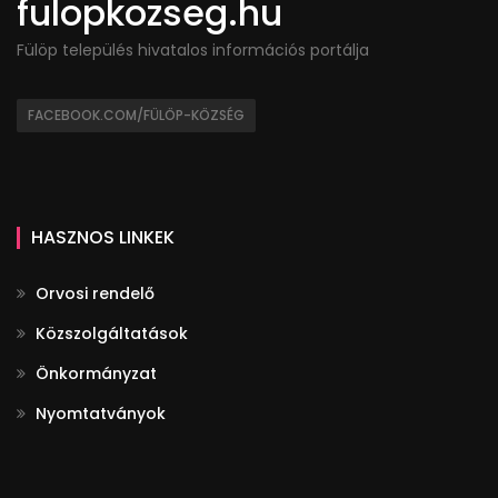
fulopkozseg.hu
Fülöp település hivatalos információs portálja
FACEBOOK.COM/FÜLÖP-KÖZSÉG
HASZNOS LINKEK
Orvosi rendelő
Közszolgáltatások
Önkormányzat
Nyomtatványok