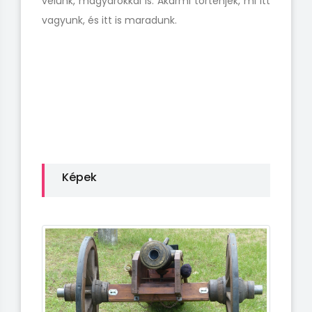
velünk, magyarokkal is. Akármi történjék, mi itt
vagyunk, és itt is maradunk.
Képek