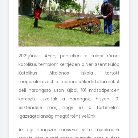
2021.június 4-én, pénteken a fülöpi római
katolikus templom kertjében a Néri Szent Fülöp
Katolikus Általános Iskola tartott
megemlékezést a trianoni békediktátumról. A
déli harangszó után újból, 101 másodpercen
keresztül szóltak a harangok, hiszen 101
esztendeje már, hogy ez a történelmi
igazságtalanság megtörtént velünk.
Az égi hangszer messzire vitte fájdalmunk