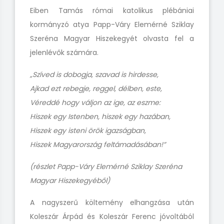
Eiben Tamás római katolikus plébániai
kormányzó atya Papp-Váry Elemérné Sziklay
Szeréna Magyar Hiszekegyét olvasta fel a
jelenlévők számára.
„Szíved is dobogja, szavad is hirdesse,
Ajkad ezt rebegje, reggel, délben, este,
Véreddé hogy váljon az ige, az eszme:
Hiszek egy Istenben, hiszek egy hazában,
Hiszek egy isteni örök igazságban,
Hiszek Magyarország feltámadásában!”
(részlet Papp-Váry Elemérné Sziklay Szeréna
Magyar Hiszekegyéből)
A nagyszerű költemény elhangzása után
Koleszár Árpád és Koleszár Ferenc jóvoltából