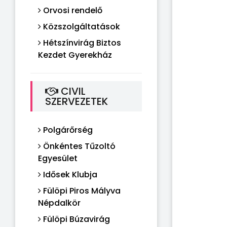
Orvosi rendelő
Közszolgáltatások
Hétszínvirág Biztos
Kezdet Gyerekház
CIVIL
SZERVEZETEK
Polgárőrség
Önkéntes Tűzoltó
Egyesület
Idősek Klubja
Fülöpi Piros Mályva
Népdalkör
Fülöpi Búzavirág