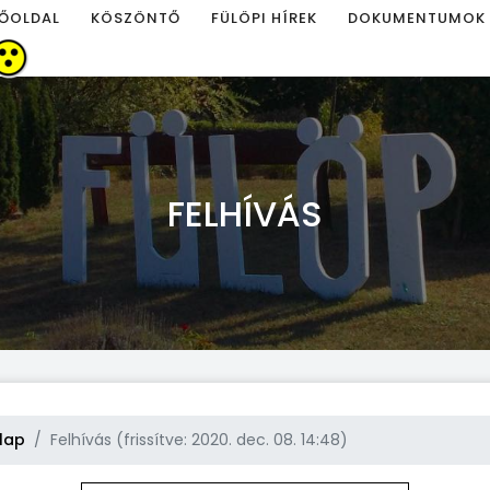
ŐOLDAL
KÖSZÖNTŐ
FÜLÖPI HÍREK
DOKUMENTUMOK
FELHÍVÁS
lap
Felhívás (frissítve: 2020. dec. 08. 14:48)