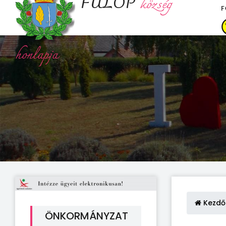
FÜLÖP
község
F
honlapja
Kezdő
ÖNKORMÁNYZAT