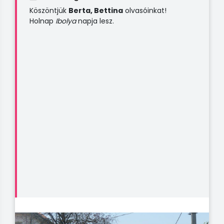
Köszöntjük
Berta, Bettina
olvasóinkat!
Holnap
Ibolya
napja lesz.