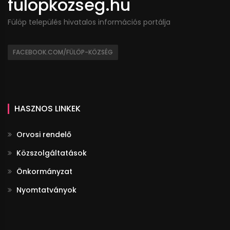
fulopkozseg.hu
Fülöp település hivatalos információs portálja
FACEBOOK.COM/FÜLÖP-KÖZSÉG
HASZNOS LINKEK
Orvosi rendelő
Közszolgáltatások
Önkormányzat
Nyomtatványok