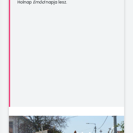
Holnap
Emőd
napja lesz.