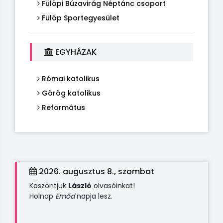
Fülöpi Búzavirág Néptánc csoport
Fülöp Sportegyesület
EGYHÁZAK
Római katolikus
Görög katolikus
Református
2026. augusztus 8., szombat
Köszöntjük
László
olvasóinkat!
Holnap
Emőd
napja lesz.