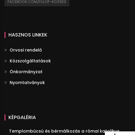
FACEBOOK.COM/FÜLÖP-KÖZSÉG
HASZNOS LINKEK
Orvosi rendelő
Közszolgáltatások
Önkormányzat
Nyomtatványok
KÉPGALÉRIA
Templombúcsú és bérmálkozás a római katolikus