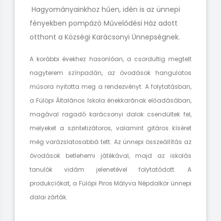
Hagyományainkhoz hűen, idén is az ünnepi
fényekben pompázó Művelődési Ház adott
otthont a Községi Karácsonyi Ünnepségnek.
A korábbi évekhez hasonlóan, a csordultig megtelt
nagyterem színpadán, az óvodások hangulatos
műsora nyitotta meg a rendezvényt. A folytatásban,
a Fülöpi Általános Iskola énekkarának előadásában,
magával ragadó karácsonyi dalok csendültek fel,
melyeket a szintetizátoros, valamint gitáros kíséret
még varázslatosabbá tett. Az ünnepi összeállítás az
óvodások betlehemi játékával, majd az iskolás
tanulók vidám jelenetével folytatódott. A
produkciókat, a Fülöpi Piros Mályva Népdalkör ünnepi
dalai zárták.