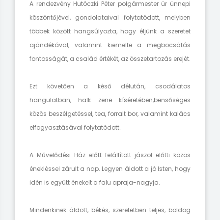
A rendezvény Hutóczki Péter polgármester úr ünnepi
köszöntőjével, gondolataival folytatódott, melyben
többek között hangsúlyozta, hogy éljünk a szeretet
ajándékával, valamint kiemelte a megbocsátás
fontosságát, a család értékét, az összetartozás erejét.
Ezt követően a késő délután, csodálatos
hangulatban, halk zene kíséretében,bensőséges
közös beszélgetéssel, tea, forralt bor, valamint kalács
elfogyasztásával folytatódott.
A Művelődési Ház előtt felállított jászol előtti közös
énekléssel zárult a nap. Legyen áldott a jó Isten, hogy
idén is együtt énekelt a falu apraja-nagyja.
Mindenkinek áldott, békés, szeretetben teljes, boldog