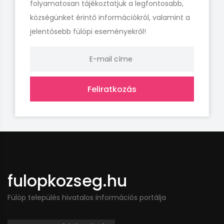
folyamatosan tájékoztatjuk a legfontosabb,
községünket érintő információkról, valamint a
jelentősebb fülöpi eseményekről!
Feliratkozás
fulopkozseg.hu
Fülöp település hivatalos információs portálja