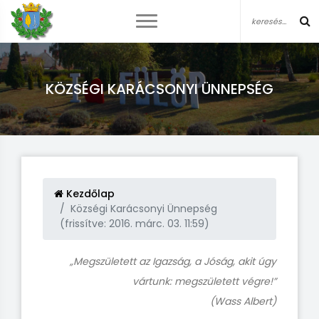
KÖZSÉGI KARÁCSONYI ÜNNEPSÉG
Kezdőlap
Községi Karácsonyi Ünnepség
(frissítve: 2016. márc. 03. 11:59)
„Megszületett az Igazság, a Jóság, akit úgy
vártunk: megszületett végre!”
(Wass Albert)