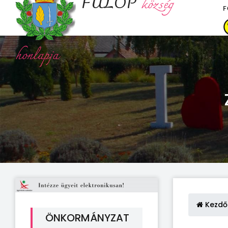
FÜLÖP
község
F
honlapja
Kezdő
ÖNKORMÁNYZAT