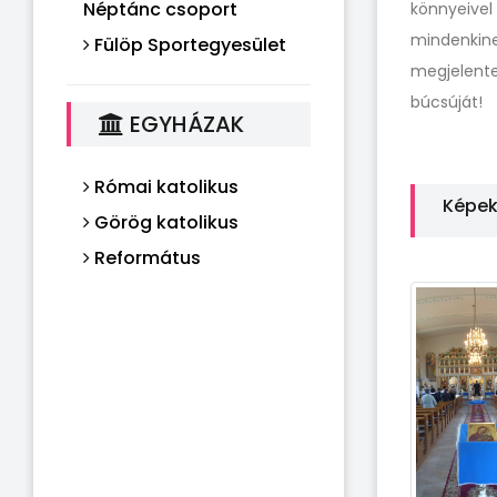
Néptánc csoport
könnyeive
mindenkin
Fülöp Sportegyesület
megjelente
búcsúját!
EGYHÁZAK
Római katolikus
Képe
Görög katolikus
Református