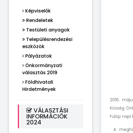
Képviselők
Rendeletek
Testületi anyagok
Településrendezési
eszközök
Pályázatok
Önkormányzati
választás 2019
Földhivatali
Hirdetmények
2016. máj
Község Önk
VÁLASZTÁSI
INFORMÁCIÓK
Fülöp napi
2024
A meghívá