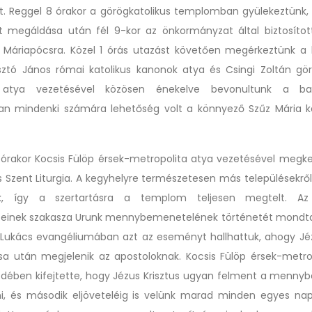
tt. Reggel 8 órakor a görögkatolikus templomban gyülekeztünk
t megáldása után fél 9-kor az önkormányzat által biztosítot
k Máriapócsra. Közel 1 órás utazást követően megérkeztünk a 
ztó János római katolikus kanonok atya és Csingi Zoltán gör
atya vezetésével közösen énekelve bevonultunk a baz
n mindenki számára lehetőség volt a könnyező Szűz Mária k
0 órakor Kocsis Fülöp érsek-metropolita atya vezetésével megk
 Szent Liturgia. A kegyhelyre természetesen más településekről 
k, így a szertartásra a templom teljesen megtelt. Az
einek szakasza Urunk mennybemenetelének történetét mondta
Lukács evangéliumában azt az eseményt hallhattuk, ahogy Jéz
a után megjelenik az apostoloknak. Kocsis Fülöp érsek-metro
dében kifejtette, hogy Jézus Krisztus ugyan felment a mennyb
ni, és második eljöveteléig is velünk marad minden egyes nap