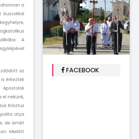
, ahonnan a
t buszokkal
kegyhelyre,
ögkatolikus
ilikába. A
egyképével
FACEBOOK
ezdődött az
is érkeztek
 Apostolok
 el nekünk,
us Krisztus
polita atya
e, de ismét
on. Mielőtt