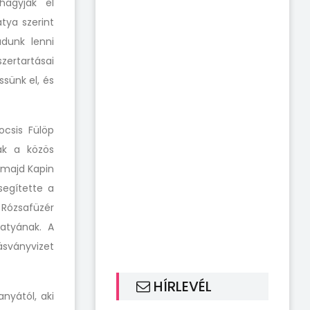
hagyják el
tya szerint
dunk lenni
zertartásai
sünk el, és
ocsis Fülöp
ak a közös
 majd Kapin
segítette a
 Rózsafüzér
 atyának. A
sványvizet
HÍRLEVÉL
nyától, aki