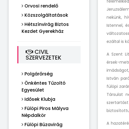
felemelke
Orvosi rendelő
Jeruzsálem
Közszolgáltatások
nekünk, h
Hétszínvirág Biztos
Istennel, 
Kezdet Gyerekház
változatos
ezáltal is 
CIVIL
A Szent Li
SZERVEZETEK
érsek-met
imádságot,
Polgárőrség
István par
Önkéntes Tűzoltó
fülöpi zar
Egyesület
Társulat n
Idősek Klubja
szertartá
Fülöpi Piros Mályva
biztosított
Népdalkör
A hazatéré
Fülöpi Búzavirág