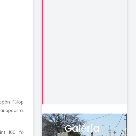
epén Fülöp
áriapócsra,
Galéria
int 100 fő