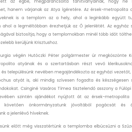
dett az égbe, megparancsolta tanítványainak, hogy ne 
et, hanem várjanak az Atya ígéretére. Az érsek-metropolita a
íveknek is a templom az a hely, ahol a leginkább együtt tu
és ahol a legméltóbban érezhetjük az Ő jelenlétét. Az egyház s
ságával biztosítja, hogy a templomokban minél több időt tölthes
közelebb kerüljünk Krisztushoz.
turgia végén Hutóczki Péter polgármester úr megköszönte K
ropolita atyának és a szertartásban részt vevő klerikusokn
 és településünk nevében megajándékozta az egyházi vezetőt,
óchus atyát is, aki mindig szívesen fogadta és készségesen 
ándokokat. Csinginé Vasáros Tímea tisztelendő asszony a Fülöpi
evében szintén ajándékot nyújtott át az érsek-metropolita
st követően önkormányzatunk jóvoltából pogácsát és á
unk a jelenlévő híveknek.
sünk előtt még visszatértünk a templomba elbúcsúzni a Szűza