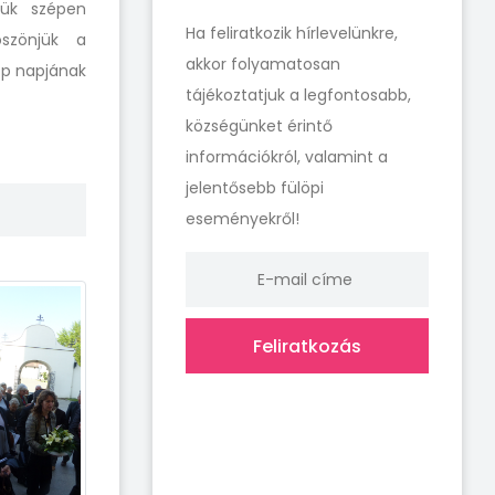
jük szépen
Ha feliratkozik hírlevelünkre,
öszönjük a
akkor folyamatosan
öp napjának
tájékoztatjuk a legfontosabb,
községünket érintő
információkról, valamint a
jelentősebb fülöpi
eseményekről!
Feliratkozás