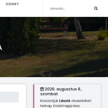
ÜZENET
A
2026. augusztus 8.,
szombat
Köszöntjük
László
olvasóinkat!
Holnap
Emőd
napja lesz.