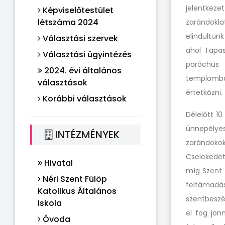
jelentkeze
Képviselőtestület
létszáma 2024
zarándokla
elindultun
Választási szervek
ahol Tapas
Választási ügyintézés
paróchus 
2024. évi általános
templomba
választások
értetkőzni.
Korábbi választások
Délelőtt 1
ünnepélyes
INTÉZMÉNYEK
zarándoko
Cselekedet
Hivatal
míg Szent 
Néri Szent Fülöp
feltámadás
Katolikus Általános
szentbeszé
Iskola
el fog jön
Óvoda