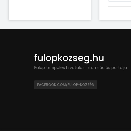
fulopkozseg.hu
Fülöp település hivatalos információs portálja
FACEBOOK.COM/FÜLÖP-KÖZSÉG