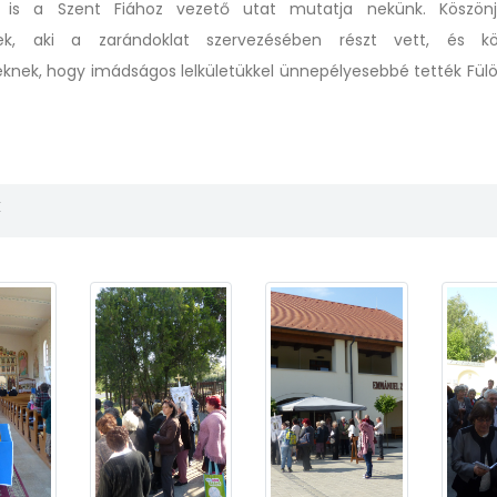
l is a Szent Fiához vezető utat mutatja nekünk. Köszön
ek, aki a zarándoklat szervezésében részt vett, és k
knek, hogy imádságos lelkületükkel ünnepélyesebbé tették Fül
k