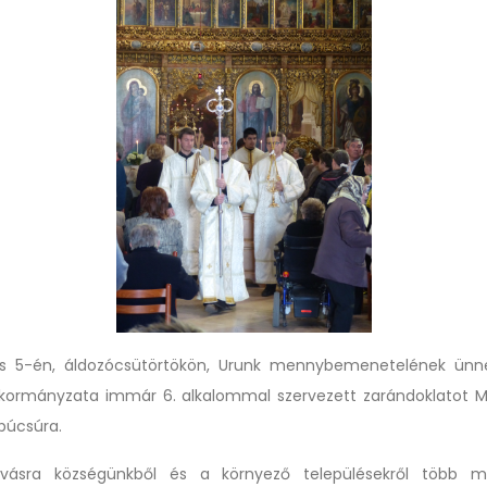
us 5-én, áldozócsütörtökön, Urunk mennybemenetelének ünn
ormányzata immár 6. alkalommal szervezett zarándoklatot M
 búcsúra.
sra községünkből és a környező településekről több m