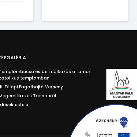
KÉPGALÉRIA
Templombúcsú és bérmálkozás a római
katolikus templomban
III. Fülöpi Fogathajtó Verseny
Megemlékezés Trianonról
Idősek estéje