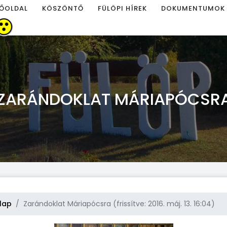
ŐOLDAL
KÖSZÖNTŐ
FÜLÖPI HÍREK
DOKUMENTUMOK
ZARÁNDOKLAT MÁRIAPÓCSR
lap
Zarándoklat Máriapócsra (frissítve: 2016. máj. 13. 16:04)