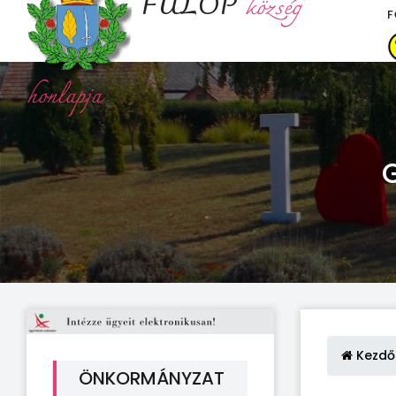
FÜLÖP
község
F
honlapja
Kezdő
ÖNKORMÁNYZAT