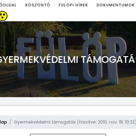
ŐOLDAL
KÖSZÖNTŐ
FÜLÖPI HÍREK
DOKUMENTUMOK
GYERMEKVÉDELMI TÁMOGATÁ
lap
Gyermekvédelmi támogatás (frissítve: 2019. nov. 18. 10:32