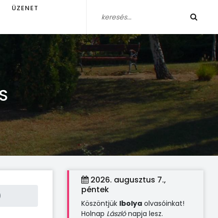
ÜZENET
S
2026. augusztus 7.,
péntek
)
Köszöntjük
Ibolya
olvasóinkat!
Holnap
László
napja lesz.