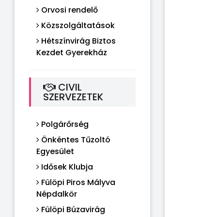
Orvosi rendelő
Közszolgáltatások
Hétszínvirág Biztos
Kezdet Gyerekház
CIVIL
SZERVEZETEK
Polgárőrség
Önkéntes Tűzoltó
Egyesület
Idősek Klubja
Fülöpi Piros Mályva
Népdalkör
Fülöpi Búzavirág