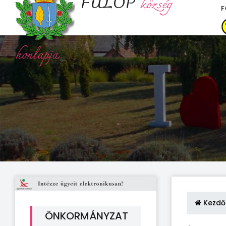
FÜLÖP
község
F
honlapja
Kezdő
ÖNKORMÁNYZAT