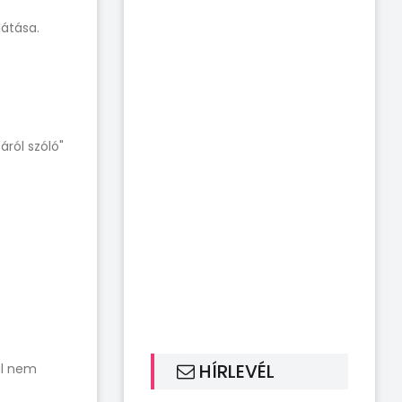
látása.
áról szóló"
HÍRLEVÉL
ál nem