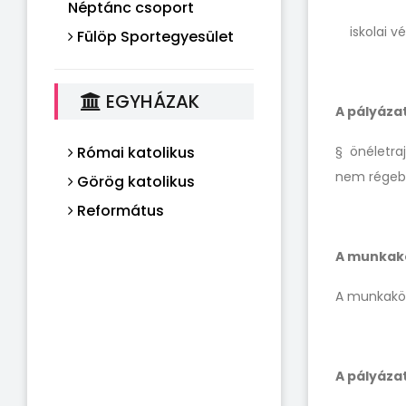
Néptánc csoport
iskolai vé
Fülöp Sportegyesület
EGYHÁZAK
A pályáza
Római katolikus
§ önéletraj
nem régebb
Görög katolikus
Református
A munkakö
A munkakör
A pályáza