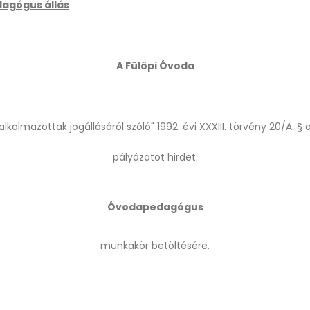
agógus állás
A Fülöpi Óvoda
alkalmazottak jogállásáról szóló" 1992. évi XXXIII. törvény 20/A. § 
pályázatot hirdet:
Óvodapedagógus
munkakör betöltésére.