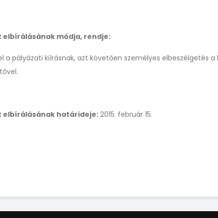
t elbírálásának módja, rendje:
l a pályázati kiírásnak, azt követően személyes elbeszélgetés a
ővel.
 elbírálásának határideje:
2015. február 15.