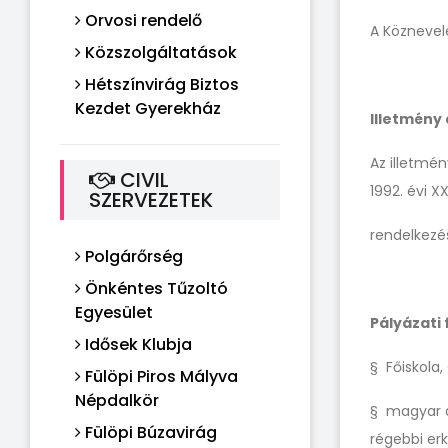
Orvosi rendelő
A Köznevelé
Közszolgáltatások
Hétszínvirág Biztos
Kezdet Gyerekház
Illetmény 
Az illetmén
CIVIL
1992. évi XX
SZERVEZETEK
rendelkezés
Polgárőrség
Önkéntes Tűzoltó
Egyesület
Pályázati 
Idősek Klubja
§ Főiskola
Fülöpi Piros Mályva
Népdalkör
§ magyar á
Fülöpi Búzavirág
régebbi erk