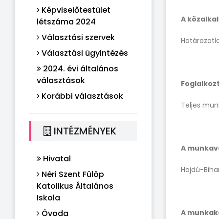
Képviselőtestület
A közalka
létszáma 2024
Választási szervek
Határozatla
Választási ügyintézés
2024. évi általános
választások
Foglalkozt
Korábbi választások
Teljes mun
INTÉZMÉNYEK
A munkavé
Hivatal
Hajdú-Biha
Néri Szent Fülöp
Katolikus Általános
Iskola
Óvoda
A munkakö