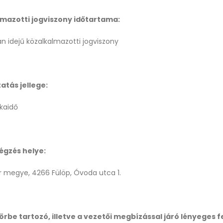
lmazotti jogviszony időtartama:
n idejű közalkalmazotti jogviszony
atás jellege:
kaidő
gzés helye:
r megye, 4266 Fülöp, Óvoda utca 1.
rbe tartozó, illetve a vezetői megbízással járó lényeges f