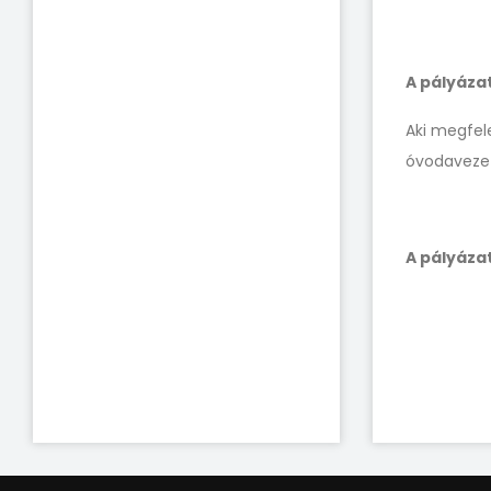
A pályáza
Aki megfele
óvodavezet
A pályázat