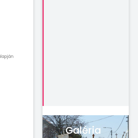
alapján
Galéria