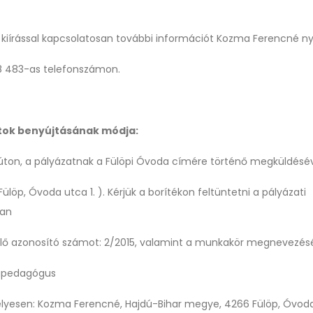
i kiírással kapcsolatosan további információt Kozma Ferencné ny
8 483-as telefonszámon.
tok benyújtásának módja:
ton, a pályázatnak a Fülöpi Óvoda címére történő megküldésé
p, Óvoda utca 1. ). Kérjük a borítékon feltüntetni a pályázati
sban
azonosító számot: 2/2015, valamint a munkakör megnevezésé
edagógus
sen: Kozma Ferencné, Hajdú-Bihar megye, 4266 Fülöp, Óvoda 