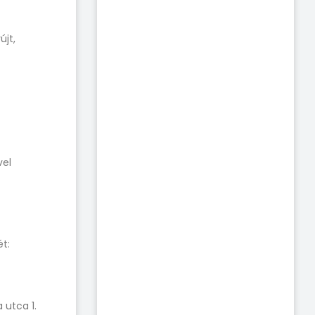
újt,
vel
t:
utca 1.