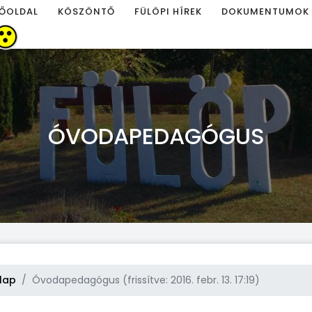
ŐOLDAL
KÖSZÖNTŐ
FÜLÖPI HÍREK
DOKUMENTUMOK
ÓVODAPEDAGÓGUS
lap
Óvodapedagógus (frissítve: 2016. febr. 13. 17:19)