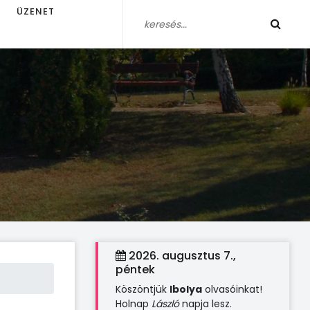
ÜZENET
2026. augusztus 7.,
péntek
Köszöntjük
Ibolya
olvasóinkat!
Holnap
László
napja lesz.