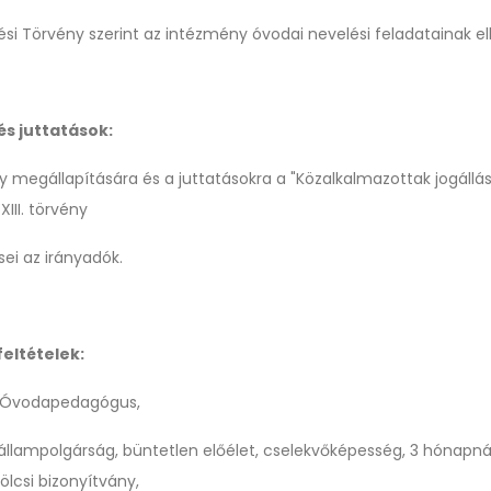
si Törvény szerint az intézmény óvodai nevelési feladatainak el
és juttatások:
y megállapítására és a juttatásokra a "Közalkalmazottak jogállás
XIII. törvény
ei az irányadók.
feltételek:
, Óvodapedagógus,
llampolgárság, büntetlen előélet, cselekvőképesség, 3 hónapn
ölcsi bizonyítvány,