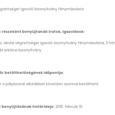
gzettséget igazoló bizonyítvány fénymásolata
t részeként benyújtandó iratok, igazolások:
z, iskolai végzettséget igazoló bizonyítvány fénymásolatai, 3 hó
i erkölcsi bizonyítvány
r betölthetőségének időpontja:
 a pályázatok elbírálását követően azonnal betölthető.
t benyújtásának határideje:
2015. február 10.