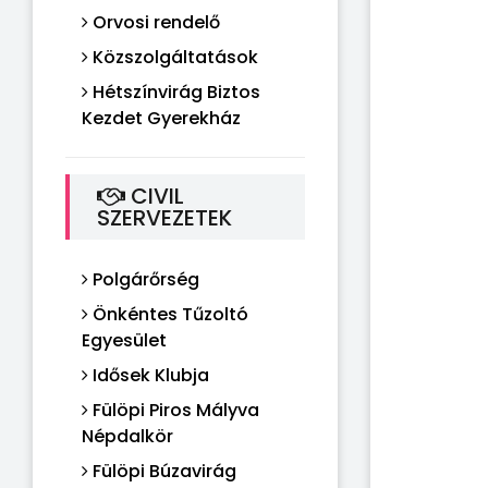
Orvosi rendelő
Közszolgáltatások
Hétszínvirág Biztos
Kezdet Gyerekház
CIVIL
SZERVEZETEK
Polgárőrség
Önkéntes Tűzoltó
Egyesület
Idősek Klubja
Fülöpi Piros Mályva
Népdalkör
Fülöpi Búzavirág