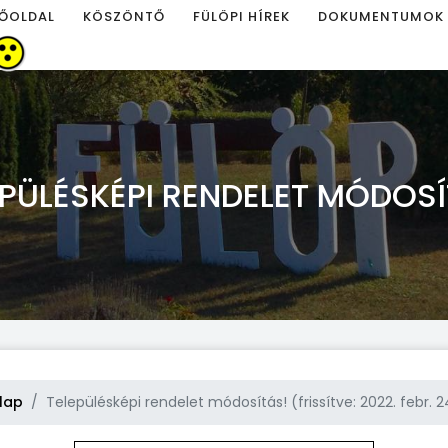
ŐOLDAL
KÖSZÖNTŐ
FÜLÖPI HÍREK
DOKUMENTUMOK
EPÜLÉSKÉPI RENDELET MÓDOSÍ
lap
Településképi rendelet módosítás! (frissítve: 2022. febr. 24