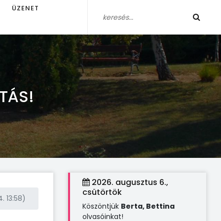
ÜZENET
TÁS!
2026. augusztus 6.,
csütörtök
. 13:58)
Köszöntjük
Berta, Bettina
olvasóinkat!