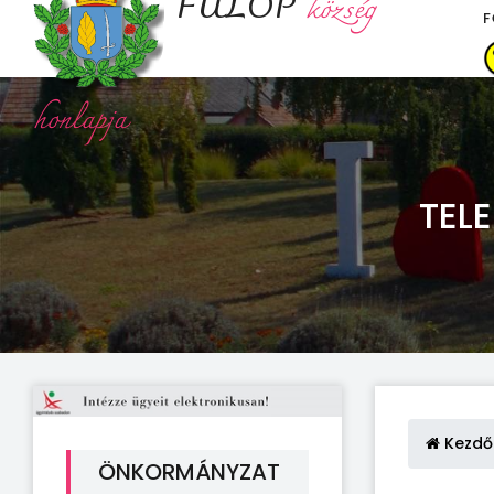
FÜLÖP
község
F
honlapja
TEL
Kezdő
ÖNKORMÁNYZAT