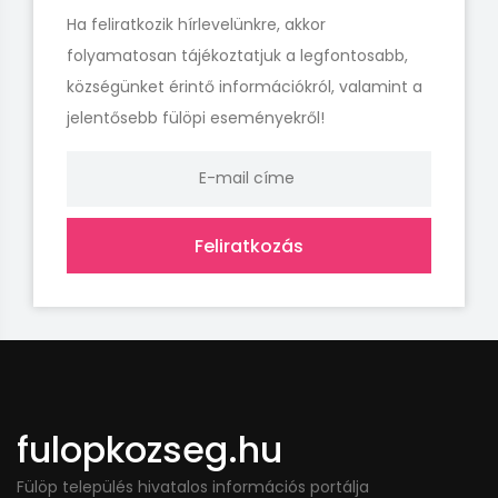
Ha feliratkozik hírlevelünkre, akkor
folyamatosan tájékoztatjuk a legfontosabb,
községünket érintő információkról, valamint a
jelentősebb fülöpi eseményekről!
Feliratkozás
fulopkozseg.hu
Fülöp település hivatalos információs portálja