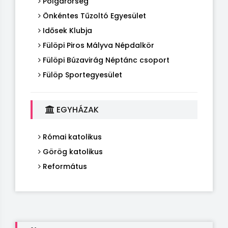
Polgárőrség
Önkéntes Tűzoltó Egyesület
Idősek Klubja
Fülöpi Piros Mályva Népdalkör
Fülöpi Búzavirág Néptánc csoport
Fülöp Sportegyesület
EGYHÁZAK
Római katolikus
Görög katolikus
Református