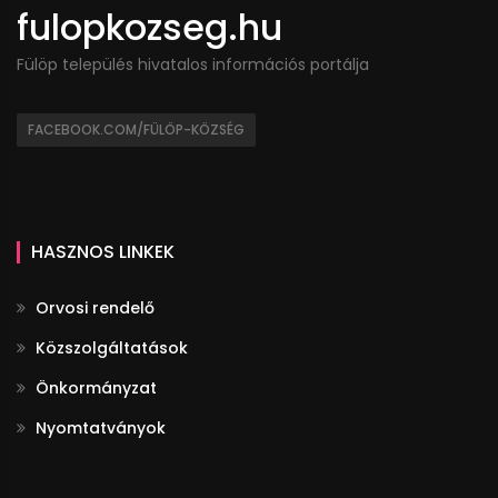
fulopkozseg.hu
Fülöp település hivatalos információs portálja
FACEBOOK.COM/FÜLÖP-KÖZSÉG
HASZNOS LINKEK
Orvosi rendelő
Közszolgáltatások
Önkormányzat
Nyomtatványok