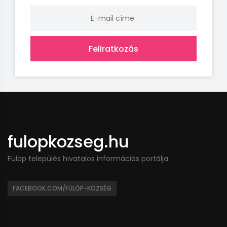
Feliratkozás
fulopkozseg.hu
Fülöp település hivatalos információs portálja
FACEBOOK.COM/FÜLÖP-KÖZSÉG