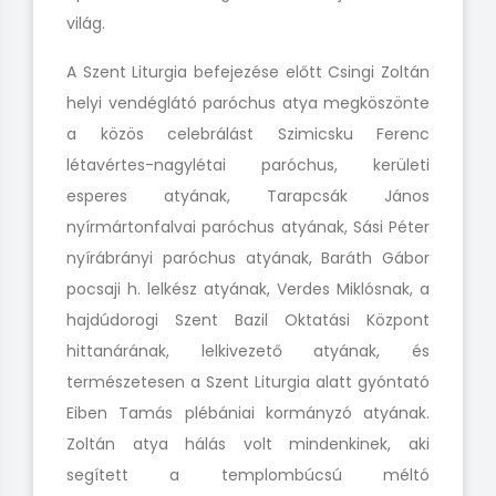
világ.
A Szent Liturgia befejezése előtt Csingi Zoltán
helyi vendéglátó paróchus atya megköszönte
a közös celebrálást Szimicsku Ferenc
létavértes-nagylétai paróchus, kerületi
esperes atyának, Tarapcsák János
nyírmártonfalvai paróchus atyának, Sási Péter
nyírábrányi paróchus atyának, Baráth Gábor
pocsaji h. lelkész atyának, Verdes Miklósnak, a
hajdúdorogi Szent Bazil Oktatási Központ
hittanárának, lelkivezető atyának, és
természetesen a Szent Liturgia alatt gyóntató
Eiben Tamás plébániai kormányzó atyának.
Zoltán atya hálás volt mindenkinek, aki
segített a templombúcsú méltó