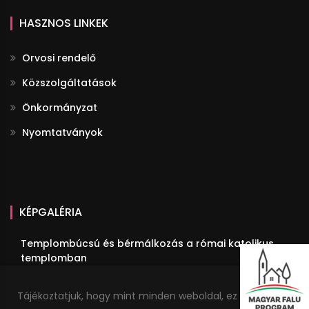
HASZNOS LINKEK
Orvosi rendelő
Közszolgáltatások
Önkormányzat
Nyomtatványok
KÉPGALÉRIA
Templombúcsú és bérmálkozás a római katolikus
templomban
III. Fülöpi Fogathajtó Verseny
Tájékoztatjuk, hogy mint minden weboldal, ez a honlap is
Megemlékezés Trianonról