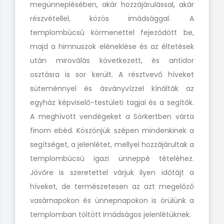
megünneplésében, akár hozzájárulással, akár
részvétellel, közös imádsággal. A
templombúcsú körmenettel fejeződött be,
majd a himnuszok eléneklése és az éltetések
után miroválás következett, és antidor
osztásra is sor került. A résztvevő híveket
süteménnyel és ásványvízzel kínálták az
egyház képviselő-testületi tagjai és a segítők.
A meghívott vendégeket a Sörkertben várta
finom ebéd. Köszönjük szépen mindenkinek a
segítséget, a jelenlétet, mellyel hozzájárultak a
templombúcsú igazi ünneppé tételéhez.
Jövőre is szeretettel várjuk ilyen időtájt a
híveket, de természetesen az azt megelőző
vasárnapokon és ünnepnapokon is örülünk a
templomban töltött imádságos jelenlétüknek.