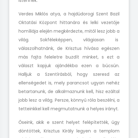
Istennek.
Verdes Miklós atya, a hajdúdorogi Szent Bazil
Oktatási Központ hittanára és lelki vezetője
homíliája elején megkérdezte, mitől lesz jobb a
világ. Sokféleképpen, világiasan is
válaszolhatnánk, de Krisztus hívása egészen
más fajta feleletre buzdít minket, s ezt a
választ kapjuk ajándékba ezen a búcsún.
Halljuk a Szentírásból, hogy szeresd az
ellenségedet is, mely parancsot ugyan nehéz
betartanunk, de alkalmaznunk kell, hisz ezáltal
jobb lesz a világ. Persze, könnyű róla beszélni, a
tetteinkkel kell megmutatnunk a helyes irányt.
Őseink, akik e szent helyet felépítették, úgy
döntöttek, Krisztus Király legyen a templom