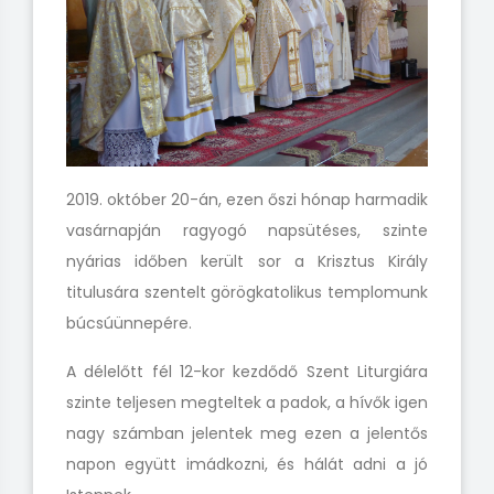
2019. október 20-án, ezen őszi hónap harmadik
vasárnapján ragyogó napsütéses, szinte
nyárias időben került sor a Krisztus Király
titulusára szentelt görögkatolikus templomunk
búcsúünnepére.
A délelőtt fél 12-kor kezdődő Szent Liturgiára
szinte teljesen megteltek a padok, a hívők igen
nagy számban jelentek meg ezen a jelentős
napon együtt imádkozni, és hálát adni a jó