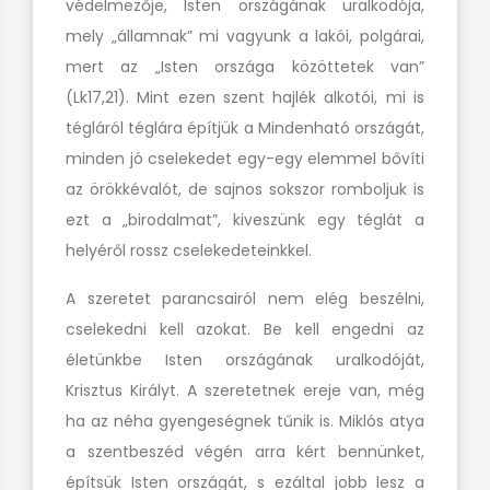
védelmezője, Isten országának uralkodója,
mely „államnak” mi vagyunk a lakói, polgárai,
mert az „Isten országa közöttetek van”
(Lk17,21). Mint ezen szent hajlék alkotói, mi is
tégláról téglára építjük a Mindenható országát,
minden jó cselekedet egy-egy elemmel bővíti
az örökkévalót, de sajnos sokszor romboljuk is
ezt a „birodalmat”, kiveszünk egy téglát a
helyéről rossz cselekedeteinkkel.
A szeretet parancsairól nem elég beszélni,
cselekedni kell azokat. Be kell engedni az
életünkbe Isten országának uralkodóját,
Krisztus Királyt. A szeretetnek ereje van, még
ha az néha gyengeségnek tűnik is. Miklós atya
a szentbeszéd végén arra kért bennünket,
építsük Isten országát, s ezáltal jobb lesz a