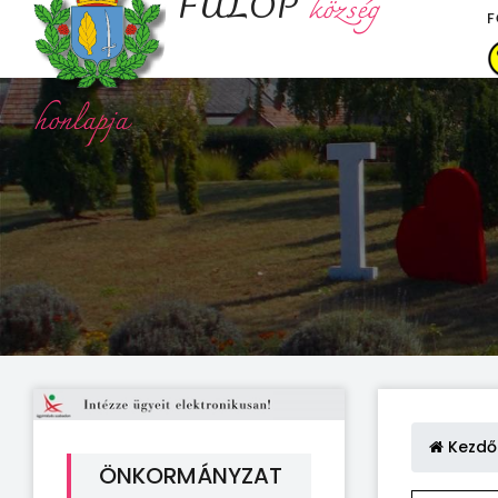
FÜLÖP
község
F
honlapja
Kezdő
ÖNKORMÁNYZAT