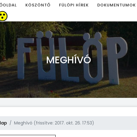
ŐOLDAL
KÖSZÖNTŐ
FÜLÖPI HÍREK
DOKUMENTUMOK
MEGHÍVÓ
lap
Meghívó (frissítve: 2017. okt. 26. 17:53)