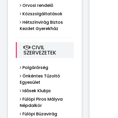
Orvosi rendelő
Közszolgáltatások
Hétszínvirág Biztos
Kezdet Gyerekház
CIVIL
SZERVEZETEK
Polgárőrség
Önkéntes Tűzoltó
Egyesület
Idősek Klubja
Fülöpi Piros Mályva
Népdalkör
Fülöpi Búzavirág