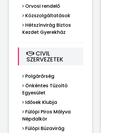
Orvosi rendelő
Közszolgáltatások
Hétszínvirág Biztos
Kezdet Gyerekház
CIVIL
SZERVEZETEK
Polgárőrség
Önkéntes Tűzoltó
Egyesület
Idősek Klubja
Fülöpi Piros Mályva
Népdalkör
Fülöpi Búzavirág