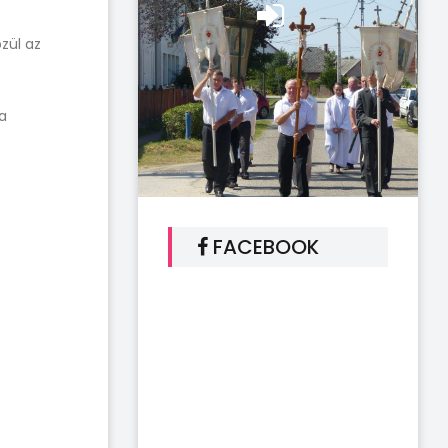
zül az
a
FACEBOOK