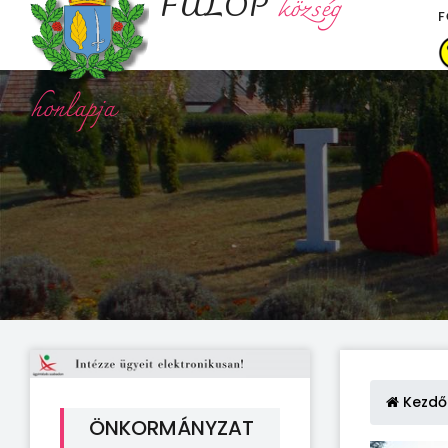
FÜLÖP
község
F
honlapja
Kezdő
ÖNKORMÁNYZAT