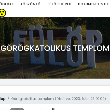
ŐOLDAL
KÖSZÖNTŐ
FÜLÖPI HÍREK
DOKUMENTUMOK
GÖRÖGKATOLIKUS TEMPLOM
lap
Görögkatolikus templom (frissítve: 2020. febr. 25. 10:02)