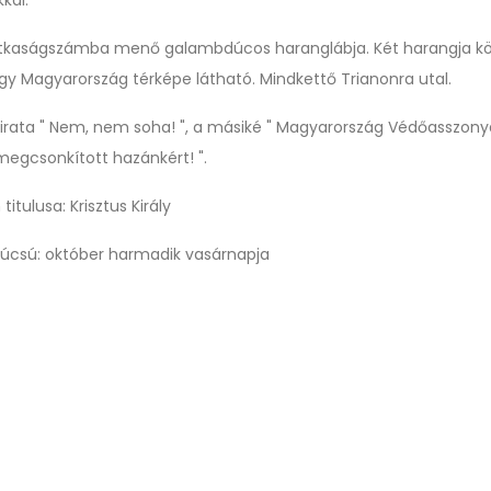
kal.
ritkaságszámba menő galambdúcos haranglábja. Két harangja kö
gy Magyarország térképe látható. Mindkettő Trianonra utal.
elirata " Nem, nem soha! ", a másiké " Magyarország Védőasszony
megcsonkított hazánkért! ".
itulusa: Krisztus Király
csú: október harmadik vasárnapja