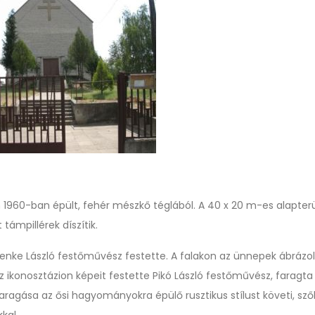
1960-ban épült, fehér mészkő téglából. A 40 x 20 m-es alapter
ámpillérek díszítik.
 Benke László festőművész festette. A falakon az ünnepek ábrázo
Az ikonosztázion képeit festette Pikó László festőművész, faragta
aragása az ősi hagyományokra épülő rusztikus stílust követi, szől