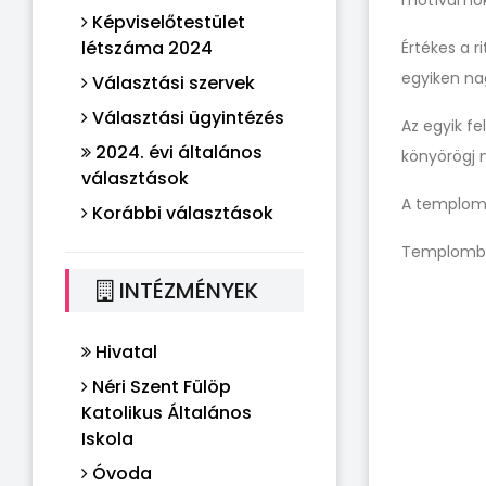
motívumok
Képviselőtestület
létszáma 2024
Értékes a 
egyiken na
Választási szervek
Választási ügyintézés
Az egyik f
2024. évi általános
könyörögj 
választások
A templom t
Korábbi választások
Templombú
INTÉZMÉNYEK
Hivatal
Néri Szent Fülöp
Katolikus Általános
Iskola
Óvoda