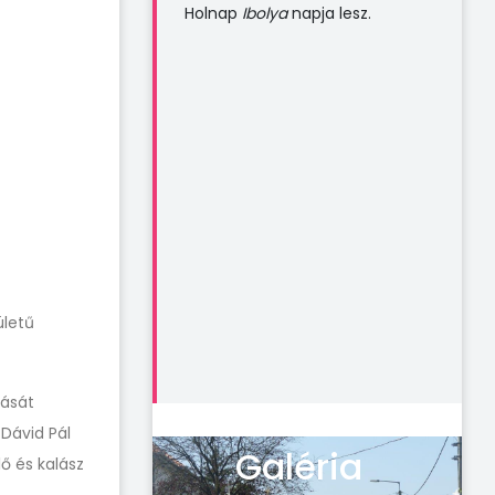
Holnap
Ibolya
napja lesz.
ületű
lását
 Dávid Pál
Galéria
ő és kalász