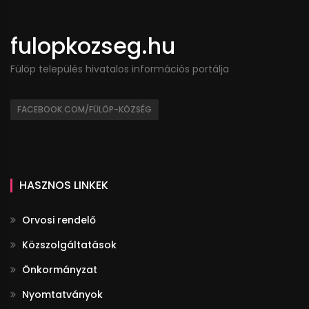
fulopkozseg.hu
Fülöp település hivatalos információs portálja
FACEBOOK.COM/FÜLÖP-KÖZSÉG
HASZNOS LINKEK
Orvosi rendelő
Közszolgáltatások
Önkormányzat
Nyomtatványok