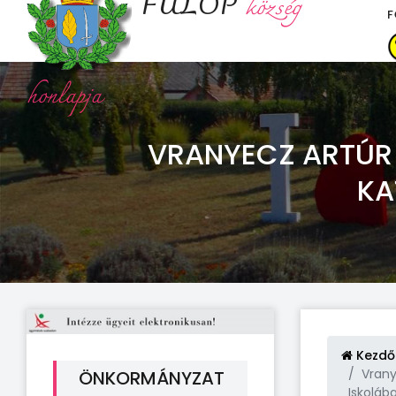
FÜLÖP
község
F
honlapja
VRANYECZ ARTÚR 
KA
Kezdő
Vrany
ÖNKORMÁNYZAT
Iskolába