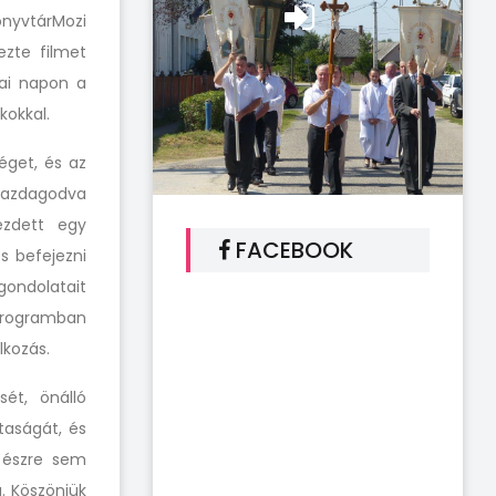
nyvtárMozi
ezte filmet
mai napon a
kokkal.
éget, és az
azdagodva
kezdett egy
FACEBOOK
s befejezni
ondolatait
programban
lkozás.
ét, önálló
taságát, és
e észre sem
. Köszönjük