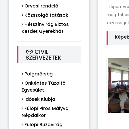
Orvosi rendelő
szépen Vra
Közszolgáltatások
még többsz
közösségét
Hétszínvirág Biztos
Kezdet Gyerekház
Képe
CIVIL
SZERVEZETEK
Polgárőrség
Önkéntes Tűzoltó
Egyesület
Idősek Klubja
Fülöpi Piros Mályva
Népdalkör
Fülöpi Búzavirág