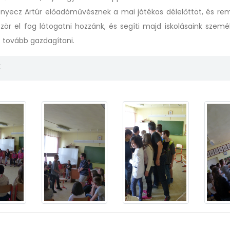
nyecz Artúr előadóművésznek a mai játékos délelőttöt, és rem
ör el fog látogatni hozzánk, és segíti majd iskolásaink személ
 tovább gazdagítani.
k