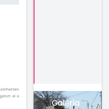
szönhetően
gatott el a
Galéria