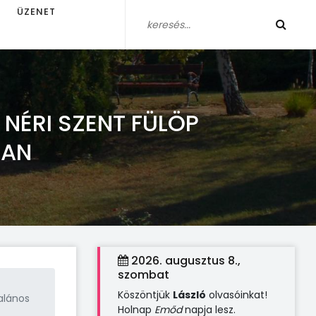
ÜZENET
NÉRI SZENT FÜLÖP
BAN
2026. augusztus 8.,
szombat
Köszöntjük
László
olvasóinkat!
alános
Holnap
Emőd
napja lesz.