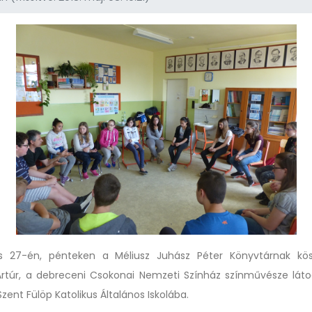
ilis 27-én, pénteken a Méliusz Juhász Péter Könyvtárnak kö
rtúr, a debreceni Csokonai Nemzeti Színház színművésze láto
 Szent Fülöp Katolikus Általános Iskolába.