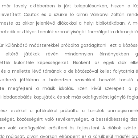
 már tavaly októberben is járt településünkön, hiszen a Kö
levetített Csutak és a szürke ló című Várkonyi Zoltán rend
mezte az akkor jelenlévő diákokkal a helyi bibliotékában. A 
 hetedik osztályos tanulók személyiségét formálgatta drámajáté
r különböző módszerekkel próbálta gazdagítani ezt a közöss
l eltérő játékok révén mindannyian élményekben g
tették különféle képességeiket. Elsőként az egyik diák el
és a mellette lévő társának a de kötőszóval kellet folytatnia é
vetkező játékban a halandzsa szavakkal beszélő tanuló g
lte megfejteni a másik iskolás. Ezen kívül szerepelt a 
i labdadobálás, kapujáték, és sok más odafigyelést igénylő fogla
ész ezekkel a játékokkal próbálta a tanulók önmegismerés
sségét, közösségért való tevékenységét, a beszédkészség tisz
a való odafigyelést erősíteni és fejleszteni. A diákok szint
idő múlását, olyan gyorsan elröppent ez a körülbelül másfél óra