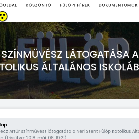
ŐOLDAL
KÖSZÖNTŐ
FÜLÖPI HÍREK
DOKUMENTUMOK
SZÍNMŰVÉSZ LÁTOGATÁSA A 
TOLIKUS ÁLTALÁNOS ISKOLÁ
lap
ecz Artúr színművész látogatása a Néri Szent Fülöp Katolikus Ált
n (frissítve: 2018. máj. 08. 19:21)