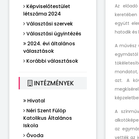
Képviselőtestület
Az előadó
létszáma 2024
keretében 
Választási szervek
együtt ele
hatodik és
Választási ügyintézés
2024. évi általános
A művész ú
választások
egymástó
Korábbi választások
tökéletesí
mondatot, 
azt. A kö
INTÉZMÉNYEK
megkísére
képzeletbel
Hivatal
Néri Szent Fülöp
A színműv
Katolikus Általános
alkotóképe
Iskola
az egymásr
Óvoda
vették az 