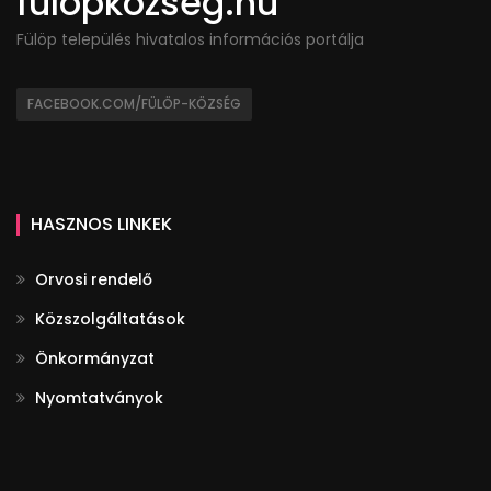
fulopkozseg.hu
Fülöp település hivatalos információs portálja
FACEBOOK.COM/FÜLÖP-KÖZSÉG
HASZNOS LINKEK
Orvosi rendelő
Közszolgáltatások
Önkormányzat
Nyomtatványok