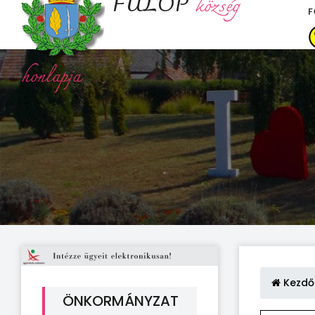
FÜLÖP
község
F
honlapja
Kezdő
ÖNKORMÁNYZAT