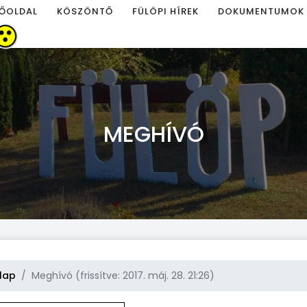
ŐOLDAL
KÖSZÖNTŐ
FÜLÖPI HÍREK
DOKUMENTUMOK
MEGHÍVÓ
lap
Meghívó (frissítve: 2017. máj. 28. 21:26)