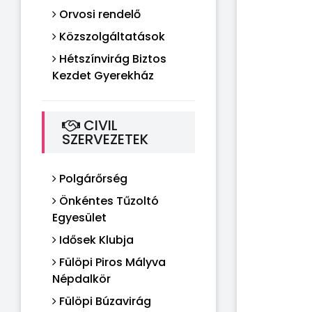
Orvosi rendelő
Közszolgáltatások
Hétszínvirág Biztos
Kezdet Gyerekház
CIVIL
SZERVEZETEK
Polgárőrség
Önkéntes Tűzoltó
Egyesület
Idősek Klubja
Fülöpi Piros Mályva
Népdalkör
Fülöpi Búzavirág