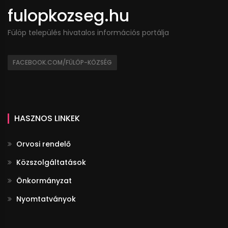
fulopkozseg.hu
Fülöp település hivatalos információs portálja
FACEBOOK.COM/FÜLÖP-KÖZSÉG
HASZNOS LINKEK
Orvosi rendelő
Közszolgáltatások
Önkormányzat
Nyomtatványok