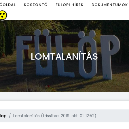
ŐOLDAL
KÖSZÖNTŐ
FÜLÖPI HÍREK
DOKUMENTUMOK
LOMTALANÍTÁS
lap
Lomtalanítás (frissítve: 2019. okt. 01. 12:52)