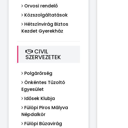
Orvosi rendelő
Közszolgáltatások
Hétszínvirág Biztos
Kezdet Gyerekház
CIVIL
SZERVEZETEK
Polgárőrség
Önkéntes Tűzoltó
Egyesület
Idősek Klubja
Fülöpi Piros Mályva
Népdalkör
Fülöpi Búzavirág