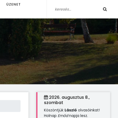
ÜZENET
2026. augusztus 8.,
szombat
Köszöntjük
László
olvasóinkat!
Holnap
Emőd
napja lesz.