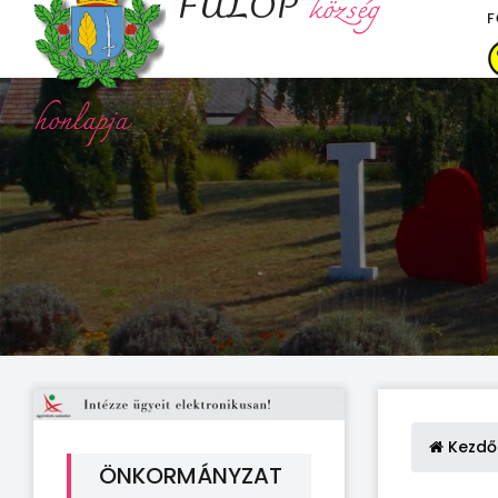
FÜLÖP
község
F
honlapja
Kezdő
ÖNKORMÁNYZAT