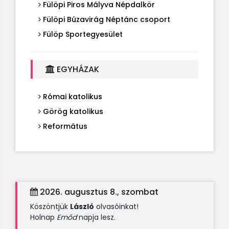
Fülöpi Piros Mályva Népdalkör
Fülöpi Búzavirág Néptánc csoport
Fülöp Sportegyesület
EGYHÁZAK
Római katolikus
Görög katolikus
Református
2026. augusztus 8., szombat
Köszöntjük
László
olvasóinkat!
Holnap
Emőd
napja lesz.