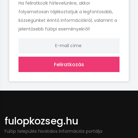
Ha feliratkozik hírlevelünkre, akkor
folyamatosan tájékoztatjuk a legfontosabb,
községünket érintő információkról, valamint a
jelentősebb fülöpi eseményekről!
Feliratkozás
fulopkozseg.hu
Fülöp település hivatalos információs portálja