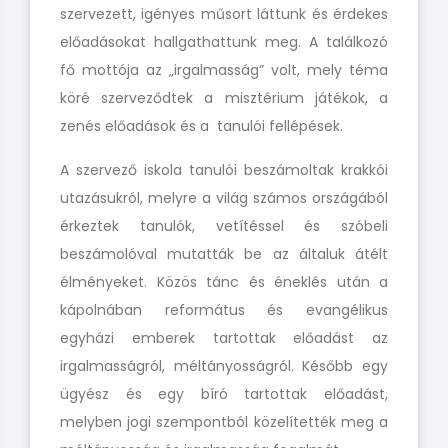
szervezett, igényes műsort láttunk és érdekes
előadásokat hallgathattunk meg. A találkozó
fő mottója az „irgalmasság” volt, mely téma
köré szerveződtek a misztérium játékok, a
zenés előadások és a tanulói fellépések.
A szervező iskola tanulói beszámoltak krakkói
utazásukról, melyre a világ számos országából
érkeztek tanulók, vetítéssel és szóbeli
beszámolóval mutatták be az általuk átélt
élményeket. Közös tánc és éneklés után a
kápolnában református és evangélikus
egyházi emberek tartottak előadást az
irgalmasságról, méltányosságról. Később egy
ügyész és egy bíró tartottak előadást,
melyben jogi szempontból közelítették meg a