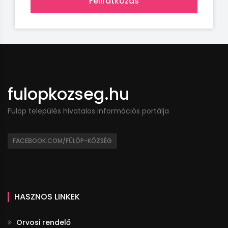
Feliratkozás
fulopkozseg.hu
Fülöp település hivatalos információs portálja
FACEBOOK.COM/FÜLÖP-KÖZSÉG
HASZNOS LINKEK
Orvosi rendelő