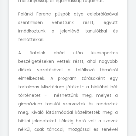
méltányosság és irgalmasság fogalmát.
Palánki Ferenc püspök atya celebrálásával
szentmisén vehettünk részt, együtt
imádkoztunk a jelenlévő tanulókkal és
felnőttekkel.
A fiatalok ebéd után kiscsoportos
beszélgetéseken vettek részt, ahol nagyobb
diákok vezetésével a találkozó témáiról
elmélkedtek. A program zárásaként egy
tartalmas Misztérium játékot- a bibliából hét
történetet - nézhettünk meg, melyet a
gimnázium tanulói szerveztek és rendeztek
meg. Kiváló látásmóddal közelítették meg a
bibliai jeleneteket. Lélekig ható volt a szavak
nélkül, csak tánccal, mozgással és zenével