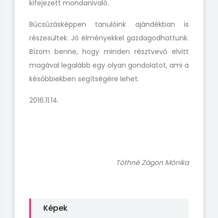
kifejezett mondanivaló.
Búcsúzásképpen tanulóink ajándékban is
részesültek. Jó élményekkel gazdagodhattunk.
Bízom benne, hogy minden résztvevő elvitt
magával legalább egy olyan gondolatot, ami a
későbbiekben segítségére lehet.
2016.11.14.
Tóthné Zágon Mónika
Képek