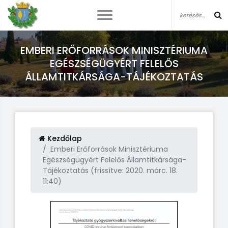
EMBERI ERŐFORRÁSOK MINISZTÉRIUMA
EGÉSZSÉGÜGYÉRT FELELŐS
ÁLLAMTITKÁRSÁGA-TÁJÉKOZTATÁS
Kezdőlap
Emberi Erőforrások Minisztériuma
Egészségügyért Felelős Államtitkársága-
Tájékoztatás (frissítve: 2020. márc. 18.
11:40)