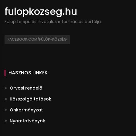
fulopkozseg.hu
Fülöp település hivatalos információs portálja
FACEBOOK.COM/FÜLÖP-KÖZSÉG
HASZNOS LINKEK
Orvosi rendelő
Közszolgáltatások
Önkormányzat
Nyomtatványok