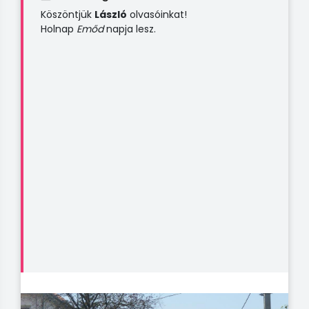
Köszöntjük
László
olvasóinkat!
Holnap
Emőd
napja lesz.