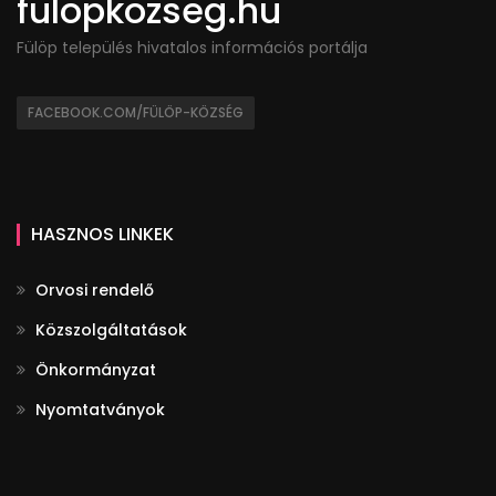
fulopkozseg.hu
Fülöp település hivatalos információs portálja
FACEBOOK.COM/FÜLÖP-KÖZSÉG
HASZNOS LINKEK
Orvosi rendelő
Közszolgáltatások
Önkormányzat
Nyomtatványok