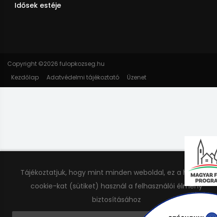
Idősek estéje
Copyright ©
2026 fulopkozseg.hu
Kezdőlap
Adatvédelmi tájékoztató
Üzenet
Tájékoztatjuk, hogy mint minden weboldal, ez a honlap is
cookie-kat (sütiket) használ a felhasználói élmény
biztosításához