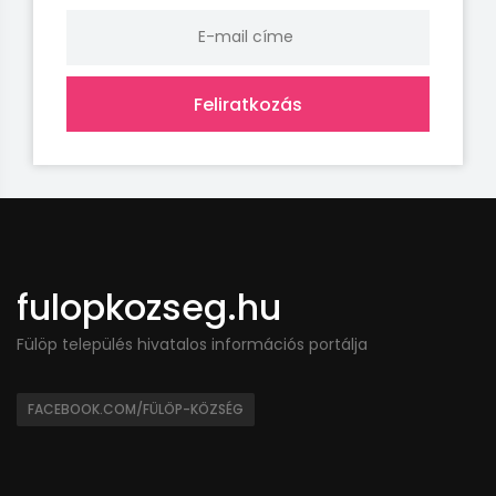
Feliratkozás
fulopkozseg.hu
Fülöp település hivatalos információs portálja
FACEBOOK.COM/FÜLÖP-KÖZSÉG