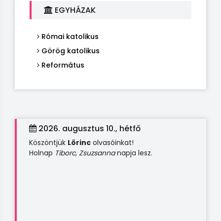
EGYHÁZAK
Római katolikus
Görög katolikus
Református
2026. augusztus 10., hétfő
Köszöntjük
Lörinc
olvasóinkat!
Holnap
Tiborc, Zsuzsanna
napja lesz.