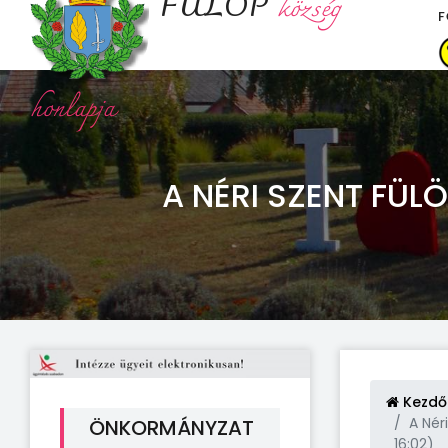
FÜLÖP
község
F
honlapja
A NÉRI SZENT FÜ
Kezdő
A Néri
ÖNKORMÁNYZAT
16:02)