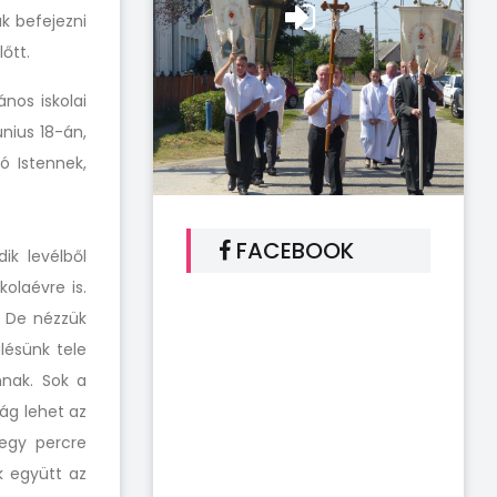
uk befejezni
őtt.
ános iskolai
nius 18-án,
ó Istennek,
FACEBOOK
ik levélből
olaévre is.
. De nézzük
lésünk tele
nnak. Sok a
ág lehet az
 egy percre
k együtt az