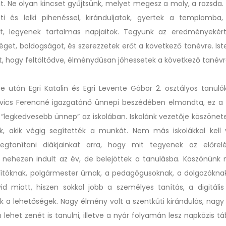
t. Ne olyan kincset gyűjtsünk, melyet megesz a moly, a rozsda. 
ti és lelki pihenéssel, kiránduljatok, gyertek a templomba,
t, legyenek tartalmas napjaitok. Tegyünk az eredményekért,
éget, boldogságot, és szerezzetek erőt a következő tanévre. Ist
, hogy feltöltődve, élménydúsan jöhessetek a következő tanévr
e után Egri Katalin és Egri Levente Gábor 2. osztályos tanulók
vics Ferencné igazgatónő ünnepi beszédében elmondta, ez a
“legkedvesebb ünnep” az iskolában. Iskolánk vezetője köszöne
k, akik végig segítették a munkát. Nem más iskolákkal kell 
tanítani diákjainkat arra, hogy mit tegyenek az előrelé
 nehezen indult az év, de belejöttek a tanulásba. Köszönünk
rítóknak, polgármester úrnak, a pedagógusoknak, a dolgozókna
id miatt, hiszen sokkal jobb a személyes tanítás, a digitális
k a lehetőségek. Nagy élmény volt a szentkúti kirándulás, nag
 lehet zenét is tanulni, illetve a nyár folyamán lesz napközis tá