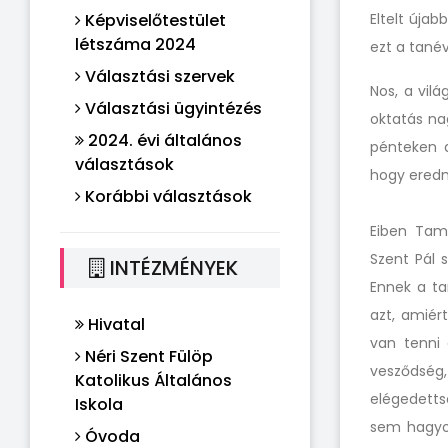
Képviselőtestület
Eltelt újab
létszáma 2024
ezt a tanév
Választási szervek
Nos, a vilá
Választási ügyintézés
oktatás na
2024. évi általános
pénteken a
választások
hogy eredm
Korábbi választások
Eiben Tamá
Szent Pál 
INTÉZMÉNYEK
Ennek a ta
azt, amiér
Hivatal
van tenni 
Néri Szent Fülöp
vesződség,
Katolikus Általános
elégedetts
Iskola
sem hagyot
Óvoda