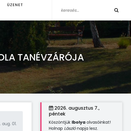
ÜZENET
KOLA TANÉVZÁRÓJA
2026. augusztus 7.,
péntek
Köszöntjük
Ibolya
olvasóinkat!
 aug. 01.
Holnap
László
napja lesz.