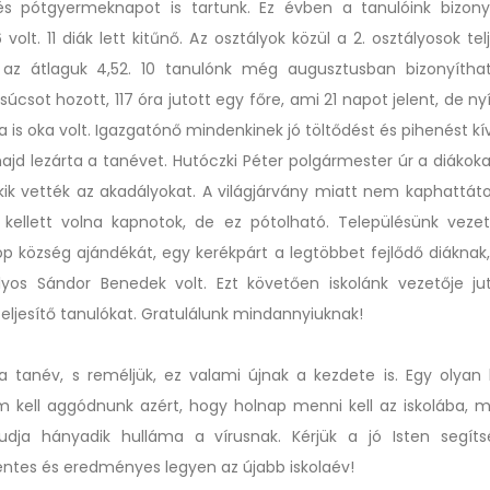
és pótgyermeknapot is tartunk. Ez évben a tanulóink bizony
 volt. 11 diák lett kitűnő. Az osztályok közül a 2. osztályosok tel
 az átlaguk 4,52. 10 tanulónk még augusztusban bizonyítha
súcsot hozott, 117 óra jutott egy főre, ami 21 napot jelent, de n
is oka volt. Igazgatónő mindenkinek jó töltődést és pihenést kí
ajd lezárta a tanévet. Hutóczki Péter polgármester úr a diákok
kik vették az akadályokat. A világjárvány miatt nem kaphattát
ellett volna kapnotok, de ez pótolható. Településünk vezet
öp község ajándékát, egy kerékpárt a legtöbbet fejlődő diáknak, 
lyos Sándor Benedek volt. Ezt követően iskolánk vezetője j
eljesítő tanulókat. Gratulálunk mindannyiuknak!
a tanév, s reméljük, ez valami újnak a kezdete is. Egy olyan 
 kell aggódnunk azért, hogy holnap menni kell az iskolába, 
udja hányadik hulláma a vírusnak. Kérjük a jó Isten segít
tes és eredményes legyen az újabb iskolaév!