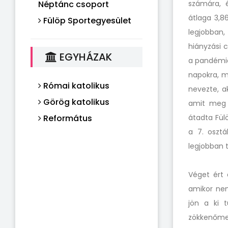
Néptánc csoport
számára, 
átlaga 3,86
Fülöp Sportegyesület
legjobban,
hiányzási c
EGYHÁZAK
a pandémia 
napokra, m
Római katolikus
nevezte, a
Görög katolikus
amit meg k
Református
átadta Fül
a 7. osztá
legjobban t
Véget ért 
amikor nem
jön a ki t
zökkenőmen