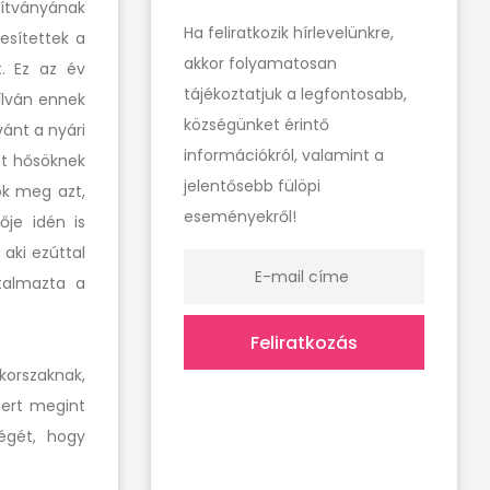
ítványának
Ha feliratkozik hírlevelünkre,
jesítettek a
akkor folyamatosan
t. Ez az év
tájékoztatjuk a legfontosabb,
yílván ennek
községünket érintő
vánt a nyári
információkról, valamint a
at hősöknek
jelentősebb fülöpi
ok meg azt,
eseményekről!
ője idén is
aki ezúttal
utalmazta a
Feliratkozás
korszaknak,
mert megint
ségét, hogy