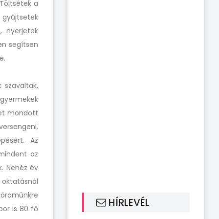
Töltsétek a
 gyűjtsetek
 nyerjetek
en segítsen
e.
 szavaltak,
 gyermekek
tet mondott
versengeni,
pésért. Az
 mindent az
k. Nehéz év
 oktatásnál
y örömünkre
HÍRLEVÉL
bor is 80 fő