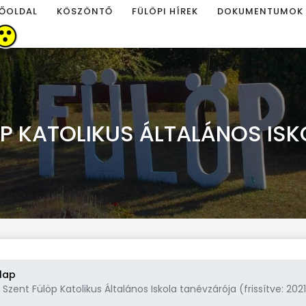
ŐOLDAL
KÖSZÖNTŐ
FÜLÖPI HÍREK
DOKUMENTUMOK
LÖP KATOLIKUS ÁLTALÁNOS IS
lap
 Szent Fülöp Katolikus Általános Iskola tanévzárója (frissítve: 2021.