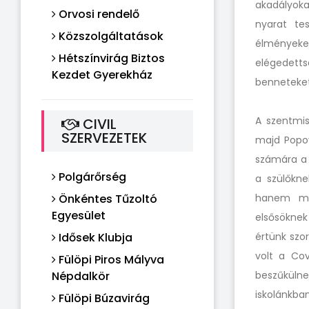
akadályoka
Orvosi rendelő
nyarat tes
Közszolgáltatások
élményeke
Hétszínvirág Biztos
elégedetts
Kezdet Gyerekház
benneteket
A szentmis
CIVIL
SZERVEZETEK
majd Popo
számára a 
Polgárőrség
a szülőkne
Önkéntes Tűzoltó
hanem meg
Egyesület
elsősöknek
Idősek Klubja
értünk szo
volt a Cov
Fülöpi Piros Mályva
Népdalkör
beszűkülne
iskolánkban
Fülöpi Búzavirág