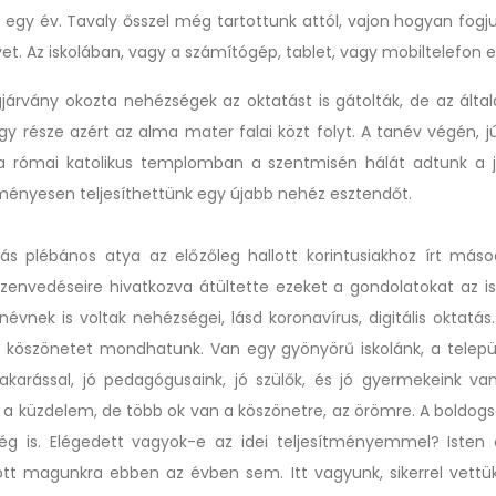
b egy év. Tavaly ősszel még tartottunk attól, vajon hogyan fogj
et. Az iskolában, vagy a számítógép, tablet, vagy mobiltelefon el
gjárvány okozta nehézségek az oktatást is gátolták, de az által
gy része azért az alma mater falai közt folyt. A tanév végén, jú
 római katolikus templomban a szentmisén hálát adtunk a j
ényesen teljesíthettünk egy újabb nehéz esztendőt.
s plébános atya az előzőleg hallott korintusiakhoz írt másod
szenvedéseire hivatkozva átültette ezeket a gondolatokat az isk
névnek is voltak nehézségei, lásd koronavírus, digitális oktatás
t köszönetet mondhatunk. Van egy gyönyörű iskolánk, a telepü
akarással, jó pedagógusaink, jó szülők, és jó gyermekeink va
 a küzdelem, de több ok van a köszönetre, az örömre. A boldogs
ég is. Elégedett vagyok-e az idei teljesítményemmel? Isten
t magunkra ebben az évben sem. Itt vagyunk, sikerrel vettü