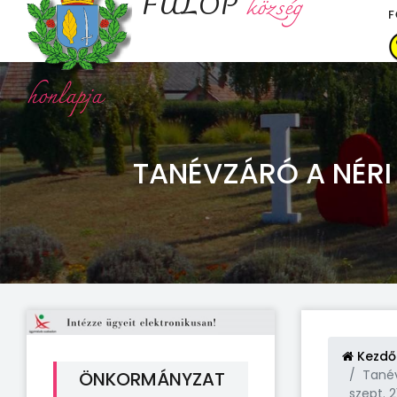
FÜLÖP
község
F
honlapja
TANÉVZÁRÓ A NÉRI
Kezdő
Tanév
ÖNKORMÁNYZAT
szept. 2