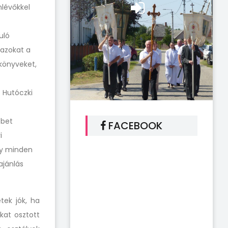
nlévőkkel
uló
 azokat a
 könyveket,
. Hutóczki
bbet
FACEBOOK
i
gy minden
ajánlás
tek jók, ha
kat osztott