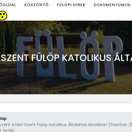
ŐOLDAL
KÖSZÖNTŐ
FÜLÖPI HÍREK
DOKUMENTUMOK
 SZENT FÜLÖP KATOLIKUS ÁL
lap
záró a Néri Szent Fülöp Katolikus Általános Iskolában (frissítve: 2
1. 19:08)