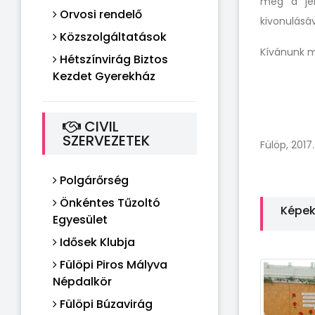
meg a jele
Orvosi rendelő
kivonulásáv
Közszolgáltatások
Kívánunk m
Hétszínvirág Biztos
Kezdet Gyerekház
CIVIL
SZERVEZETEK
Fülöp,
Polgárőrség
Önkéntes Tűzoltó
Képe
Egyesület
Idősek Klubja
Fülöpi Piros Mályva
Népdalkör
Fülöpi Búzavirág