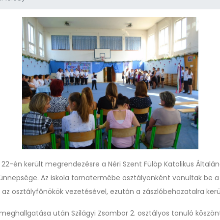
s 22-én került megrendezésre a Néri Szent Fülöp Katolikus Általán
ünnepsége. Az iskola tornatermébe osztályonként vonultak be a
az osztályfőnökök vezetésével, ezután a zászlóbehozatalra kerül
meghallgatása után Szilágyi Zsombor 2. osztályos tanuló köszön