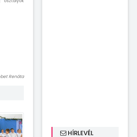
z osztályok
ébet Renáta
HÍRLEVÉL