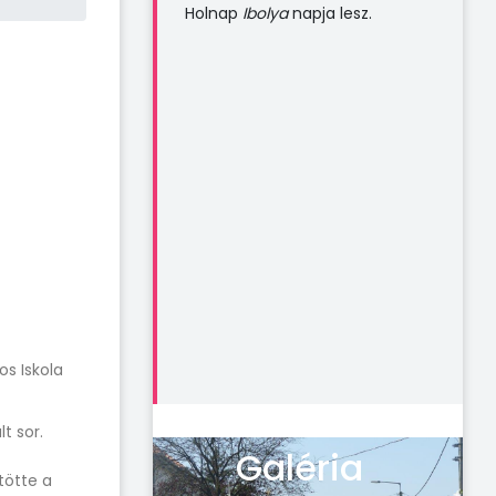
Holnap
Ibolya
napja lesz.
os Iskola
t sor.
Galéria
tötte a