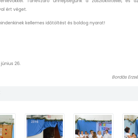
nlévőkkel. Tanévzáró ünnepségünk a zászlókivitellel, és a
al ért véget.
indenkinek kellemes időtöltést és boldog nyarat!
 2017. június 26.
Bordás Erzs
k