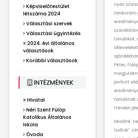
nyári szüni
Képviselőtestület
tanévzáró g
létszáma 2024
eredmények
Választási szervek
szavalatáv
Választási ügyintézés
tanulókat,
2024. évi általános
okleveleket
választások
ajándékban 
Korábbi választások
Péter, Fül
megjutalma
INTÉZMÉNYEK
javított eb
eredménye 
tanulónak 
Hivatal
minden jel
Néri Szent Fülöp
Katolikus Általános
Iskolánk t
Iskola
tudtok” cí
Óvoda