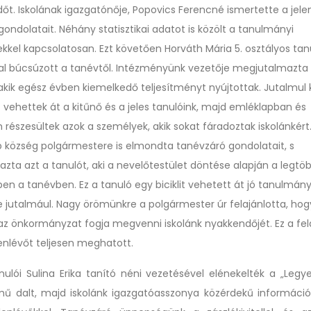
dőt. Iskolának igazgatónője, Popovics Ferencné ismertette a jele
ondolatait. Néhány statisztikai adatot is közölt a tanulmányi
kel kapcsolatosan. Ezt követően Horváth Mária 5. osztályos tan
al búcsúzott a tanévtől. Intézményünk vezetője megjutalmazta
 akik egész évben kiemelkedő teljesítményt nyújtottak. Jutalmul
 vehettek át a kitűnő és a jeles tanulóink, majd emléklapban és
részesültek azok a személyek, akik sokat fáradoztak iskolánkért
öp község polgármestere is elmondta tanévzáró gondolatait, s
zta azt a tanulót, aki a nevelőtestület döntése alapján a legtö
ben a tanévben. Ez a tanuló egy biciklit vehetett át jó tanulmány
jutalmául. Nagy örömünkre a polgármester úr felajánlotta, ho
az önkormányzat fogja megvenni iskolánk nyakkendőjét. Ez a fel
enlévőt teljesen meghatott.
anulói Sulina Erika tanító néni vezetésével elénekelték a „Legye
mű dalt, majd iskolánk igazgatóasszonya közérdekű információ