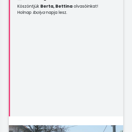
Köszöntjük
Berta, Bettina
olvasóinkat!
Holnap
Ibolya
napja lesz.