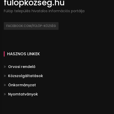
fulopkozseg.hu
Fülöp település hivatalos információs portálja
FACEBOOK.COM/FÜLÖP-KÖZSÉG
HASZNOS LINKEK
Orvosi rendelő
Közszolgáltatások
Önkormányzat
Nyomtatványok