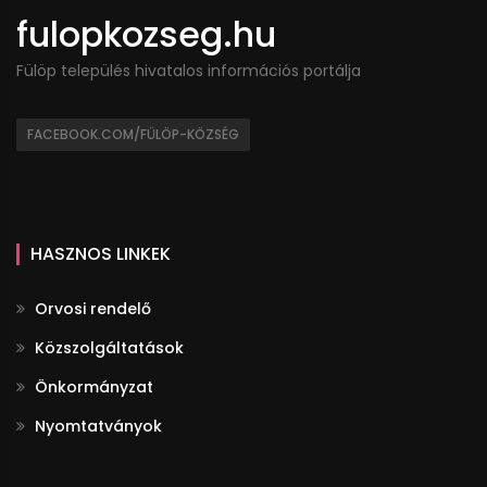
fulopkozseg.hu
Fülöp település hivatalos információs portálja
FACEBOOK.COM/FÜLÖP-KÖZSÉG
HASZNOS LINKEK
Orvosi rendelő
Közszolgáltatások
Önkormányzat
Nyomtatványok