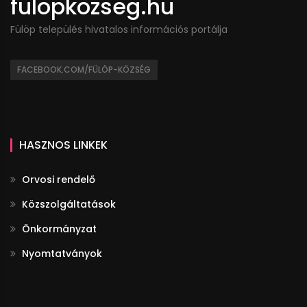
fulopkozseg.hu
Fülöp település hivatalos információs portálja
FACEBOOK.COM/FÜLÖP-KÖZSÉG
HASZNOS LINKEK
Orvosi rendelő
Közszolgáltatások
Önkormányzat
Nyomtatványok