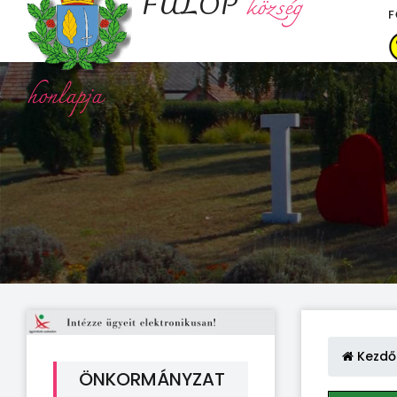
FÜLÖP
község
F
honlapja
Kezdő
ÖNKORMÁNYZAT