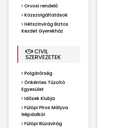
Orvosi rendelő
Közszolgáltatások
Hétszínvirág Biztos
Kezdet Gyerekház
CIVIL
SZERVEZETEK
Polgárőrség
Önkéntes Tűzoltó
Egyesület
Idősek Klubja
Fülöpi Piros Mályva
Népdalkör
Fülöpi Búzavirág