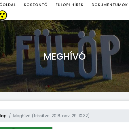
ŐOLDAL
KÖSZÖNTŐ
FÜLÖPI HÍREK
DOKUMENTUMOK
MEGHÍVÓ
lap
Meghívó (frissítve: 2018. nov. 29. 10:32)