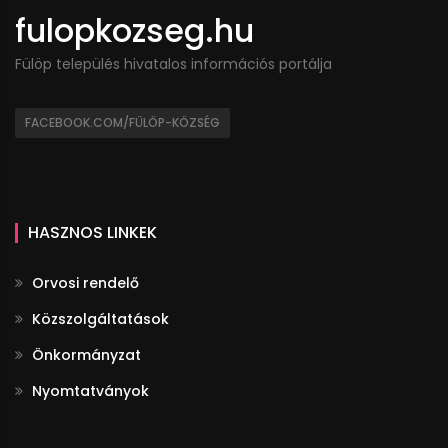
fulopkozseg.hu
Fülöp település hivatalos információs portálja
FACEBOOK.COM/FÜLÖP-KÖZSÉG
HASZNOS LINKEK
Orvosi rendelő
Közszolgáltatások
Önkormányzat
Nyomtatványok