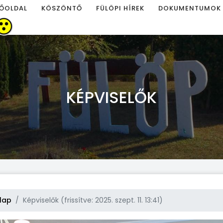
ŐOLDAL
KÖSZÖNTŐ
FÜLÖPI HÍREK
DOKUMENTUMOK
KÉPVISELŐK
lap
Képviselők (frissítve: 2025. szept. 11. 13:41)