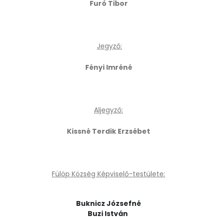
Furó Tibor
Jegyző:
Fényi Imréné
Aljegyző:
Kissné Terdik Erzsébet
Fülöp Község Képviselő-testülete:
Buknicz Józsefné
Buzi István