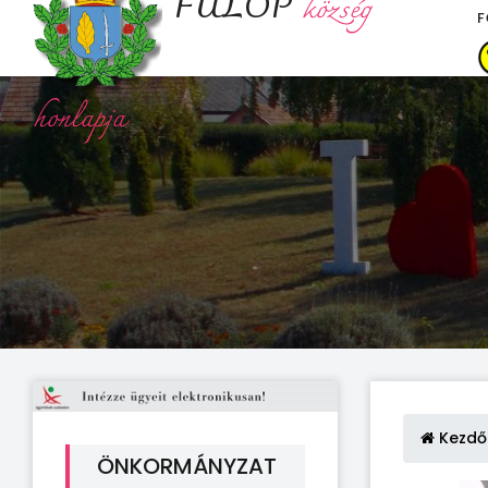
FÜLÖP
község
F
honlapja
Kezdő
ÖNKORMÁNYZAT