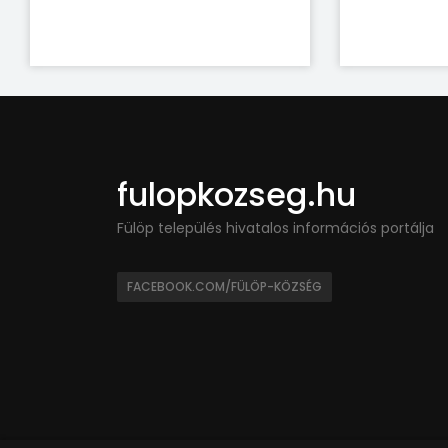
fulopkozseg.hu
Fülöp település hivatalos információs portálja
FACEBOOK.COM/FÜLÖP-KÖZSÉG