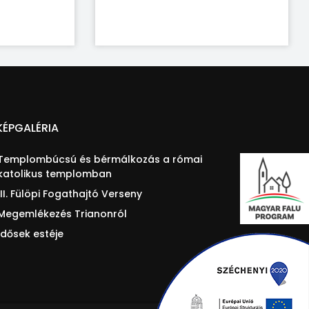
KÉPGALÉRIA
Templombúcsú és bérmálkozás a római
katolikus templomban
III. Fülöpi Fogathajtó Verseny
Megemlékezés Trianonról
Idősek estéje