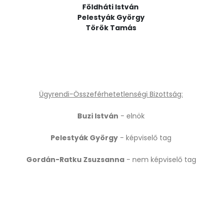
Földháti István
Pelestyák György
Török Tamás
Ügyrendi-Összeférhetetlenségi Bizottság:
Buzi István
- elnök
Pelestyák György
- képviselő tag
Gordán-Ratku Zsuzsanna
- nem képviselő tag