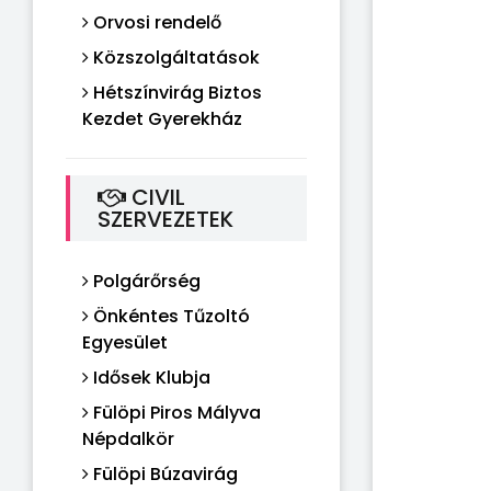
Orvosi rendelő
Közszolgáltatások
Hétszínvirág Biztos
Kezdet Gyerekház
CIVIL
SZERVEZETEK
Polgárőrség
Önkéntes Tűzoltó
Egyesület
Idősek Klubja
Fülöpi Piros Mályva
Népdalkör
Fülöpi Búzavirág